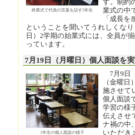
す。制約
業式の中
終業式で代表の言葉を話す5年生
「成長を
ということを聞いてうれしくなりま
日）2学期の始業式には、全員が
っています。
7月19日（月曜日）個人面談を
7月9日（
（金曜日
施させて
個人面談
学習の様
伝えさせ
ナ禍の中
いただき
1年生の個人面談の様子