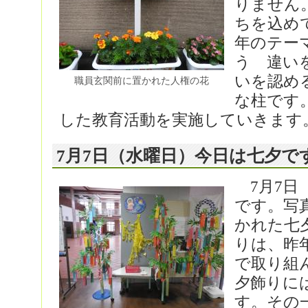
りません
ちを込め
年のテー
う 違い
いを認め
職員玄関前に置かれた人権の花
な柱です
した教育活動を実施していきます
7月7日（水曜日）今日は七夕で
7月7日
です。写
かれた七
りは、昨
で取り組
夕飾りに
す。その