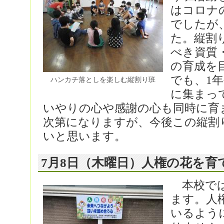
はコロナ
でしたが
た。縦割
べき資質
の育成を
でも、1
ハンカチ落としを楽しむ縦割り班
に集まっ
いやりの心や感謝の心も同時に育
次第になりますが、今後この縦割
いと思います。
7月8日（木曜日）人権の花を育
本校では
ます。人
いるよう