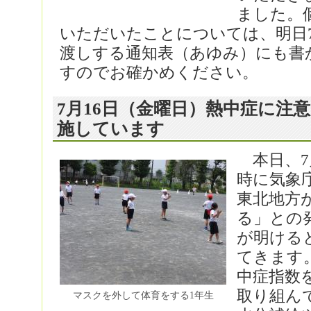
ました。
いただいたことについては、明日7
渡しする通知表（あゆみ）にも書
すのでお確かめください。
7月16日（金曜日）熱中症に注
施しています
本日、7月
時に気象
東北地方
る」との
が明ける
てきます
中症指数
取り組ん
マスクを外して体育をする1年生