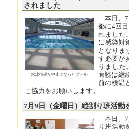
されました
本日、7
都に4回
れました
に感染対
となりま
す必要が
りました
面談は継
水泳指導が中止になったプール
前の検温
ご協力をお願いします。
7月9日（金曜日）縦割り班活動
本日、7
り班活動