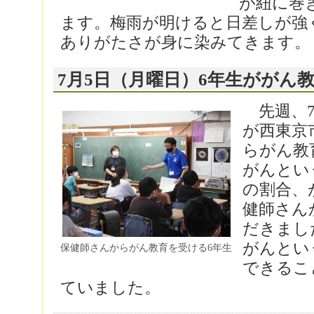
が紐に巻
ます。梅雨が明けると日差しが強
ありがたさが身に染みてきます。
7月5日（月曜日）6年生ががん
先週、7
が西東京
らがん教
がんとい
の割合、
健師さん
だきまし
がんとい
保健師さんからがん教育を受ける6年生
できるこ
ていました。