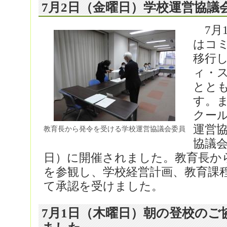
7月2日（金曜日）学校運営協議
7月
はコ
移行
ィ・
とと
す。
クー
運営
教育長から発令を受ける学校運営協議会委員
協議会
日）に開催されました。教育長か
を参観し、学校経営計画、教育課
て承認を受けました。
7月1日（木曜日）朝の登校の