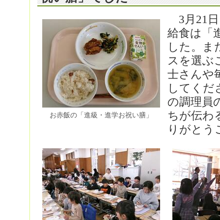
3月21
給食は「
した。ま
スを選ぶ
士さんや
してくだ
の調理員
ちが伝わ
お赤飯の「進級・進学お祝い膳」
りがとう