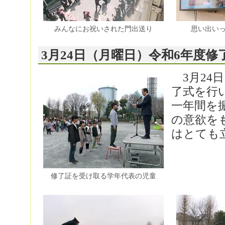
みんなにお祝いされた門出送り
思い出い
3月24日（月曜日）令和6年度
3月24
了式を行
一年間を
の意欲を
はとても
修了証を受け取る学年代表の児童