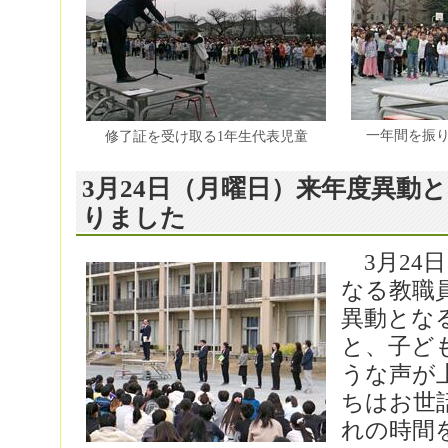
一年間を振
修了証を受け取る1年生代表児童
3月24日（月曜日）来年度異動
りました
3月24
なる教職
異動とな
と、子ど
うな声が
ちはお世
れの時間