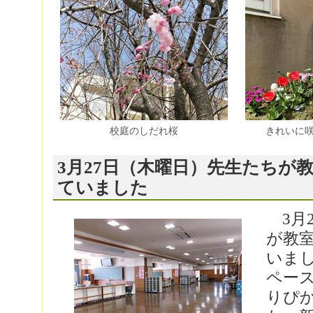
校庭のしだれ桜
きれいに
3月27日（木曜日）先生たちが
ていました
3月
が教
いま
ペー
りぴ