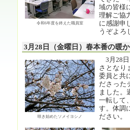
域の皆様
理解ご協
に感謝申
令和6年度を終えた職員室
うぞよろ
3月28日（金曜日）春本番の暖
3月28
さとなり
委員と共
ださった
ました。
一転して
す。体調
ださい。
咲き始めたソメイヨシノ