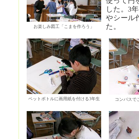
使って円
した。3
やシール
た。
お楽しみ図工「こまを作ろう」
ペットボトルに画用紙を付ける3年生
コンパスで