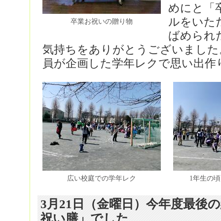
めにと「
ルをいた
卒業お祝いの贈り物
ばめられ
気持ちをありがとうございました
員が企画した学年レクで思い出作
広い校庭での学年レク
1年生の
3月21日（金曜日）今年度最後
祝い膳」でした