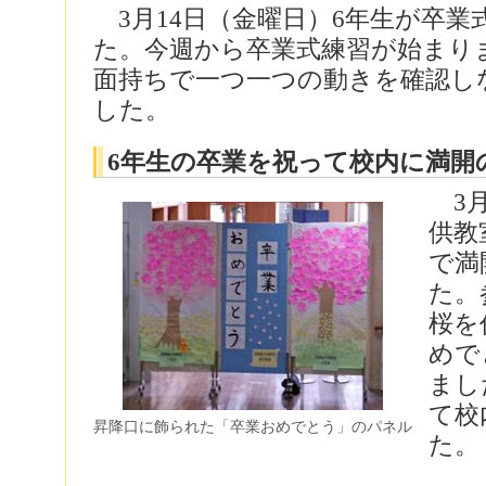
3月14日（金曜日）6年生が卒業
た。今週から卒業式練習が始まり
面持ちで一つ一つの動きを確認し
した。
6年生の卒業を祝って校内に満開
3月
供教
で満
た。
桜を
めで
まし
て校
昇降口に飾られた「卒業おめでとう」のパネル
た。