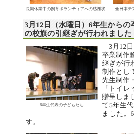
長期休業中の飼育ボランティアへの感謝状
全日本チ
3月12日（水曜日）6年生から
の校旗の引継ぎが行われました
3月12
卒業制作
継ぎが行
制作とし
先生制作
「トイレ
贈呈しま
て5年生
6年生代表の子どもたち
ました。
す。