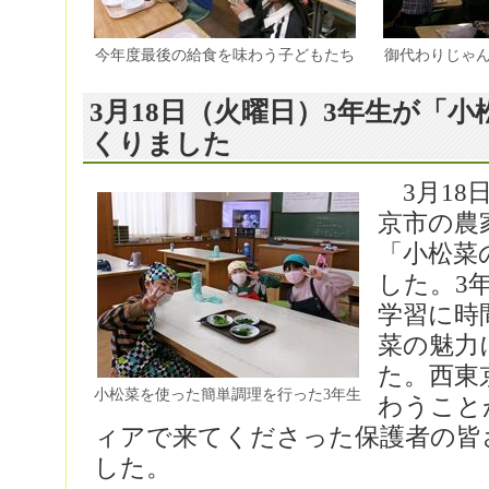
今年度最後の給食を味わう子どもたち
御代わりじゃ
3月18日（火曜日）3年生が「
くりました
3月18
京市の農
「小松菜
した。3
学習に時
菜の魅力
た。西東
小松菜を使った簡単調理を行った3年生
わうこと
ィアで来てくださった保護者の皆
した。