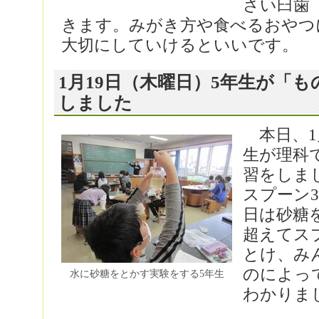
さい臼歯
きます。みがき方や食べるおやつ
大切にしていけるといいです。
1月19日（木曜日）5年生が「
しました
本日、1
生が理科
習をしまし
スプーン
日は砂糖
超えてス
とけ、み
のによっ
水に砂糖をとかす実験をする5年生
わかりま