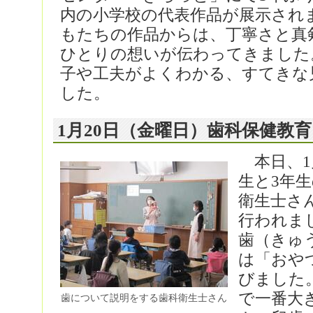
内の小学校の代表作品が展示され
もたちの作品からは、丁寧さと真
ひとりの想いが伝わってきました
子や工夫がよくわかる、すてきな
した。
1月20日（金曜日）歯科保健教
本日、1
生と3年
衛生士さ
行われま
歯（きゅ
は「おや
びました
で一番大
歯について説明をする歯科衛生士さん