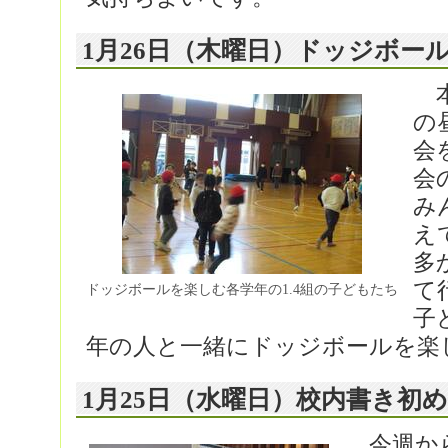
1月26日（木曜日）ドッジボー
本
の
会
会
み
え
多
て
ドッジボールを楽しむ各学年の1.4組の子どもたち
子
年の人と一緒にドッジボールを楽
1月25日（水曜日）校内書き初
今週から