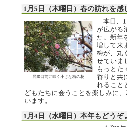
1月5日（木曜日）春の訪れを感
本日、1
が広がる
た。新年
増して来
梅が、丸
せていま
もっとた
香りと共
昇降口前に咲く小さな梅の花
れること
どもたちに会うことを楽しみに、
います。
1月4日（水曜日）本年もどう