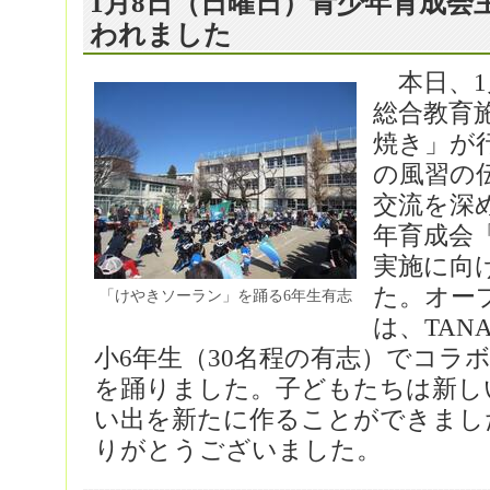
1月8日（日曜日）青少年育成会
われました
本日、1
総合教育
焼き」が
の風習の
交流を深
年育成会
実施に向
た。オー
「けやきソーラン」を踊る6年生有志
は、TAN
小6年生（30名程の有志）でコラ
を踊りました。子どもたちは新し
い出を新たに作ることができまし
りがとうございました。