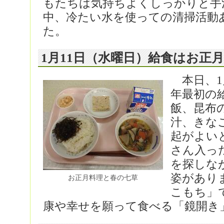
もたちは気持ちよくしっかりと手
中、冷たい水を使っての清掃活動
た。
1月11日（水曜日）給食はお正
本日、1
年最初の
飯、昆布
汁、きな
起がよい
さん入っ
を探しな
姿があり
お正月料理と春の七草
こもち」
康や幸せを願って食べる「鏡開き