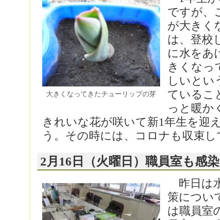
ですが、
が大きく
は、登校
に水をあ
きくなっ
しいとい
ているこ
大きくなってきたチューリップの芽
っと暖か
きれいな花が咲いて新1年生を迎
う。その時には、コロナも収束し
2月16日（火曜日）職員室も感
昨日は水
策につい
は職員室