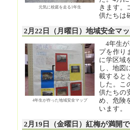
きます。
元気に校庭を走る1年生
供たちは
2月22日（月曜日）地域安全マ
4年生が
プを作り
に学区域
し、地図
載すると
した。こ
供たちの
め、危険
4年生が作った地域安全マップ
います。
2月19日（金曜日）紅梅が満開