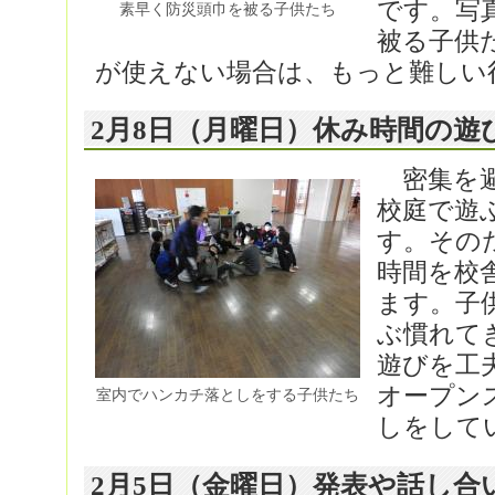
です。写
素早く防災頭巾を被る子供たち
被る子供
が使えない場合は、もっと難しい
2月8日（月曜日）休み時間の遊
密集を避
校庭で遊
す。その
時間を校
ます。子
ぶ慣れて
遊びを工
オープン
室内でハンカチ落としをする子供たち
しをして
2月5日（金曜日）発表や話し合