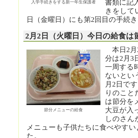
書類に記
入学手続きをする新一年生保護者
きをして
日（金曜日）にも第2回目の手続
2月2日（火曜日）今日の給食は
本日2月
分は2月
一周する
ないとい
月2日です
りのこと
は節分を
大豆が入
節分メニューの給食
しのさん
メニューも子供たちに食べやすい
た。