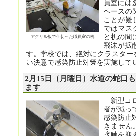
員室には
ペースの
ことが難
ではマス
と机の間
アクリル板で仕切った職員室の机
飛沫が拡
す。学校では、絶対にクラスター
い決意で感染防止対策を実施して
2月15日（月曜日）水道の蛇口
ます
新型コロ
者が減っ
感染防止
きません
接触を抑