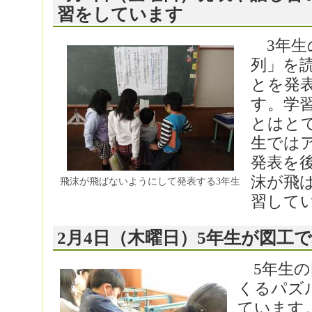
習をしています
3年生
列」を
とを発
す。学
とはと
生では
発表を
沫が飛
飛沫が飛ばないようにして発表する3年生
習して
2月4日（木曜日）5年生が図工
5年生の
くるパズ
ています