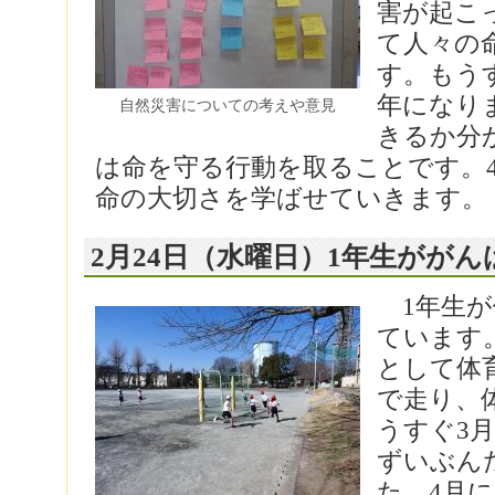
害が起こ
て人々の
す。もう
年になり
自然災害についての考えや意見
きるか分
は命を守る行動を取ることです。
命の大切さを学ばせていきます。
2月24日（水曜日）1年生がが
1年生が
ています
として体
で走り、
うすぐ3
ずいぶん
た。4月