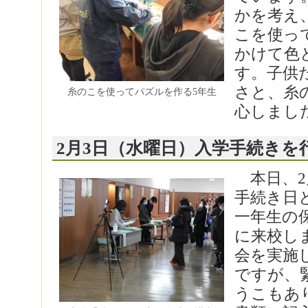
かを考え
こを使っ
かけて色
す。子供
さと、糸
糸のこを使ってパズルを作る5年生
心しまし
2月3日（水曜日）入学手続きを
本日、2
手続き日
一年生の
に来校し
会を実施
ですが、
うこもあ