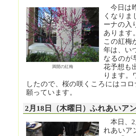
今日は昨
くなりま
ーナの入
あります
この紅梅
年は、い
なるのが
花予想も
満開の紅梅
ります。
したので、桜の咲くころにはコロ
願っています。
2月18日（木曜日）ふれあいア
本日、2
れあいア