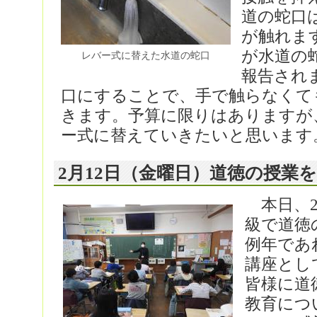
道の蛇口
が触れま
が水道の
レバー式に替えた水道の蛇口
報告され
口にすることで、手で触らなくて
きます。予算に限りはありますが
ー式に替えていきたいと思います
2月12日（金曜日）道徳の授業
本日、2
級で道徳
例年であ
講座とし
皆様に道
教育につ