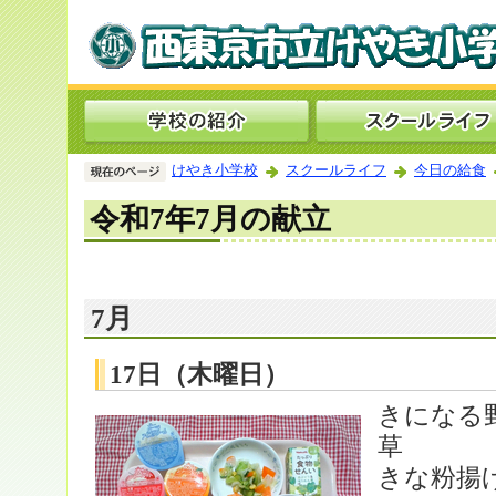
けやき小学校
スクールライフ
今日の給食
令和7年7月の献立
7月
17日（木曜日）
きになる
草
きな粉揚