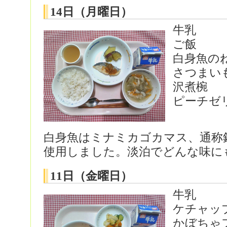
14日（月曜日）
牛乳
ご飯
白身魚の
さつまい
沢煮椀
ピーチゼ
白身魚はミナミカゴカマス、通称
使用しました。淡泊でどんな味に
11日（金曜日）
牛乳
ケチャッ
かぼちゃ