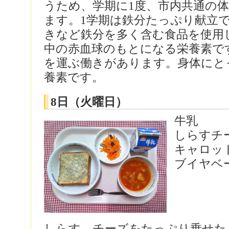
うため、学期に1度、市内共通の
ます。1学期は鉄分たっぷり献立
きなど鉄分を多く含む食品を使用
中の赤血球のもとになる栄養素で
を運ぶ働きがあります。身体にと
養素です。
8日（火曜日）
牛乳
しらすチ
キャロッ
ブイヤベ
しらす、チーズをたっぷり乗せた