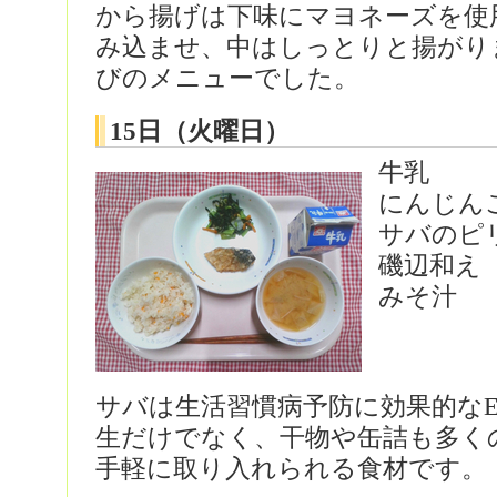
から揚げは下味にマヨネーズを使
み込ませ、中はしっとりと揚がり
びのメニューでした。
15日（火曜日）
牛乳
にんじん
サバのピ
磯辺和え
みそ汁
サバは生活習慣病予防に効果的なE
生だけでなく、干物や缶詰も多く
手軽に取り入れられる食材です。