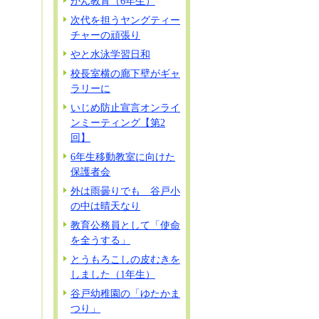
がん教育（6年生）
次代を担うヤングティー
チャーの頑張り
やと水泳学習日和
校長室横の廊下壁がギャ
ラリーに
いじめ防止宣言オンライ
ンミーティング【第2
回】
6年生移動教室に向けた
保護者会
外は雨曇りでも 谷戸小
の中は晴天なり
教育公務員として「使命
を全うする」
とうもろこしの皮むきを
しました（1年生）
谷戸幼稚園の「ゆたかま
つり」