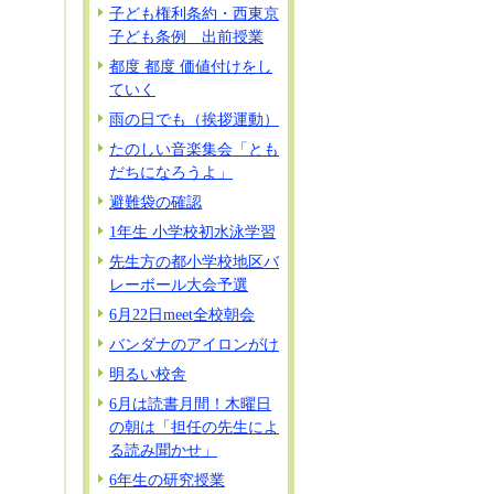
子ども権利条約・西東京
子ども条例 出前授業
都度 都度 価値付けをし
ていく
雨の日でも（挨拶運動）
たのしい音楽集会「とも
だちになろうよ」
避難袋の確認
1年生 小学校初水泳学習
先生方の都小学校地区バ
レーボール大会予選
6月22日meet全校朝会
バンダナのアイロンがけ
明るい校舎
6月は読書月間！木曜日
の朝は「担任の先生によ
る読み聞かせ」
6年生の研究授業