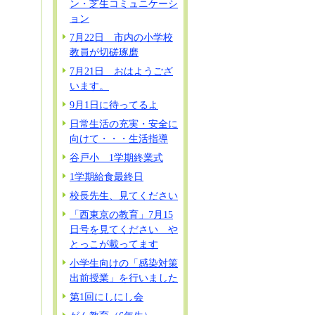
ン・芝生コミュニケーシ
ョン
7月22日 市内の小学校
教員が切磋琢磨
7月21日 おはようござ
います。
9月1日に待ってるよ
日常生活の充実・安全に
向けて・・・生活指導
谷戸小 1学期終業式
1学期給食最終日
校長先生、見てください
「西東京の教育」7月15
日号を見てください や
とっこが載ってます
小学生向けの「感染対策
出前授業」を行いました
第1回にしにし会