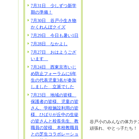
7月31日 少しずつ新学
期の準備！
7月30日 谷戸小生き物
かくれんぼクイズ
7月29日 今日も暑い1日
7月28日 なかよし
7月27日 おはようござ
います
7月24日 西東京市いじ
め防止フォーラムに6年
生の代表児童3名が参加
しました 立派でした
7月23日 地域の皆様、
保護者の皆様、児童の皆
さん、学校施設利用の皆
様、ひばりが丘中の生徒
の皆さんと校長先生、教
谷戸小のみんなの体力テ
職員の皆様、本校教職員
頑張れ、やとっ子たち！
との芝生コラボレーショ