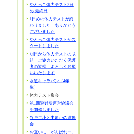
やとっこ体力テスト2日
め 最終日
1日めの体力テストが終
わりました ありがとう
ございました
やとっこ体力テストがス
タートしました
明日から体力テストの取
組 ご協力いただく保護
者の皆様、よろしくお願
いいたします
水道キャラバン（4年
生）
体力テスト集会
第1回避難所運営協議会
を開催しました
谷戸二小と中原小の運動
会
お互いに「がんばれー」