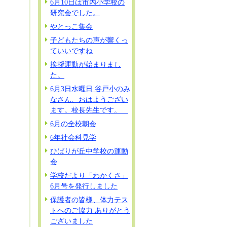
6月10日は市内小学校の
研究会でした。
やとっこ集会
子どもたちの声が響くっ
ていいですね
挨拶運動が始まりまし
た。
6月3日水曜日 谷戸小のみ
なさん、おはようござい
ます。校長先生です。
6月の全校朝会
6年社会科見学
ひばりが丘中学校の運動
会
学校だより「わかくさ」
6月号を発行しました
保護者の皆様、体力テス
トへのご協力 ありがとう
ございました