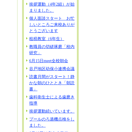
挨拶運動（4年2組）が始
まりました。
個人面談スタート お忙
しいところご来校ありが
とうございます
租税教室（6年生）
教職員の切磋琢磨「校内
研究」
6月15日meet全校朝会
谷戸地区幼保小連携会議
読書月間がスタート！静
かな朝のひととき「朝読
書」
歯科衛生士による歯磨き
指導
挨拶運動続いています。
プールのろ過機点検をし
ました。