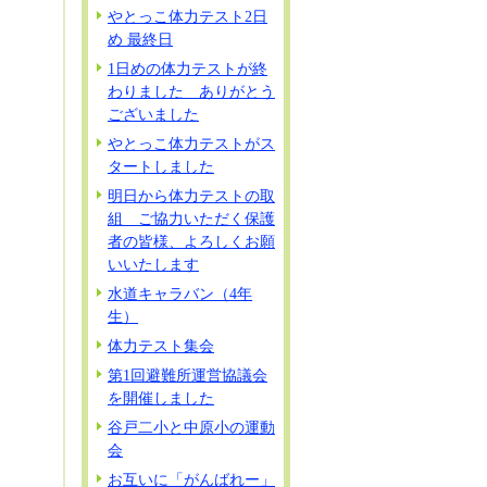
やとっこ体力テスト2日
め 最終日
1日めの体力テストが終
わりました ありがとう
ございました
やとっこ体力テストがス
タートしました
明日から体力テストの取
組 ご協力いただく保護
者の皆様、よろしくお願
いいたします
水道キャラバン（4年
生）
体力テスト集会
第1回避難所運営協議会
を開催しました
谷戸二小と中原小の運動
会
お互いに「がんばれー」