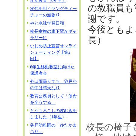
がん教育（6年生）
の教職員も
次代を担うヤングティー
チャーの頑張り
謝です。
やと水泳学習日和
今後ともよ
校長室横の廊下壁がギャ
長）
ラリーに
いじめ防止宣言オンライ
ンミーティング【第2
回】
6年生移動教室に向けた
保護者会
外は雨曇りでも 谷戸小
の中は晴天なり
教育公務員として「使命
を全うする」
とうもろこしの皮むきを
しました（1年生）
校長の椅子
谷戸幼稚園の「ゆたかま
つり」