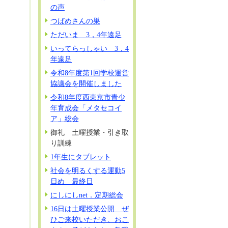
の声
つばめさんの巣
ただいま 3，4年遠足
いってらっしゃい 3，4
年遠足
令和8年度第1回学校運営
協議会を開催しました
令和8年度西東京市青少
年育成会「メタセコイ
ア」総会
御礼 土曜授業・引き取
り訓練
1年生にタブレット
社会を明るくする運動5
日め 最終日
にしにしnet．定期総会
16日は土曜授業公開 ぜ
ひご来校いただき、おこ