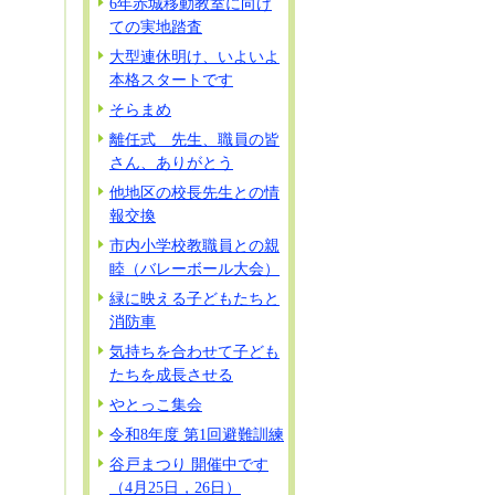
6年赤城移動教室に向け
ての実地踏査
大型連休明け、いよいよ
本格スタートです
そらまめ
離任式 先生、職員の皆
さん、ありがとう
他地区の校長先生との情
報交換
市内小学校教職員との親
睦（バレーボール大会）
緑に映える子どもたちと
消防車
気持ちを合わせて子ども
たちを成長させる
やとっこ集会
令和8年度 第1回避難訓練
谷戸まつり 開催中です
（4月25日，26日）