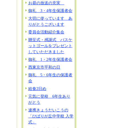
お昼の放送の充実
御礼 3・4年生保護者会
大切に使っています あ
りがとうございます
委員会活動紹介集会
贈呈式・感謝式 バスケ
ットゴールをプレゼント
していただきました
御礼 1・2年生保護者会
西東京市平和の日
御礼 5・6年生の保護者
会
給食2日め
元気に登校 6年生あり
がとう
連携きょうだいこうの
「ひばりが丘中学校 入学
式」