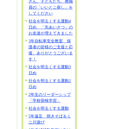
さん、子どもたち、教職
員の「いいとこ探し」を
してください
社会を明るくする運動4
日め 「先あいさつ」の
お友達が増えてきました
3年自転車安全教室 保
護者の皆様のご支援と応
援、ありがとうございま
す！
社会を明るくする運動3
日め
社会を明るくする運動2
日め
2年生のリーダーシップ
「学校探検学習」
社会を明るくする運動
5年遠足 焼きそば＆ミ
ニ川遊び