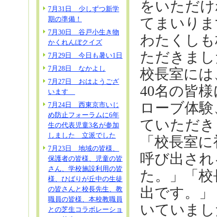
をいただけ
7月31日 少しずつ新学
期の準備！
てまいりま
7月30日 谷戸小生き物
わたくしも
かくれんぼクイズ
ただきまし
7月29日 今日も暑い1日
7月28日 なかよし
校長室には
7月27日 おはようござ
40名の皆
います
ローブ体験
7月24日 西東京市いじ
め防止フォーラムに6年
ていただき
生の代表児童3名が参加
しました 立派でした
「校長室に
7月23日 地域の皆様、
呼び出され
保護者の皆様、児童の皆
さん、学校施設利用の皆
た。」「校
様、ひばりが丘中の生徒
出です。」
の皆さんと校長先生、教
職員の皆様、本校教職員
いていまし
との芝生コラボレーショ