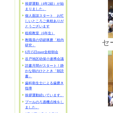
挨拶運動（4年2組）が始
まりました。
個人面談スタート お忙
しいところご来校ありが
とうございます
租税教室（6年生）
教職員の切磋琢磨「校内
セ
研究」
6月15日meet全校朝会
谷戸地区幼保小連携会議
読書月間がスタート！静
かな朝のひととき「朝読
書」
歯科衛生士による歯磨き
指導
挨拶運動続いています。
プールのろ過機点検をし
ました。