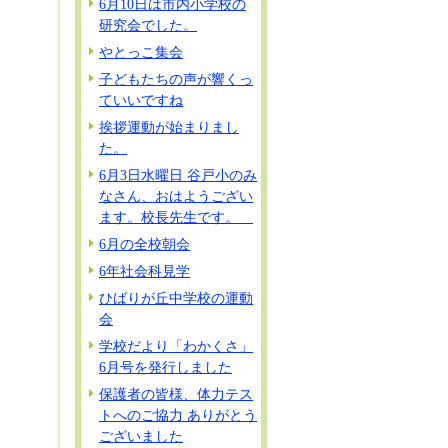
6月10日は市内小学校の
研究会でした。
やとっこ集会
子どもたちの声が響くっ
ていいですね
挨拶運動が始まりまし
た。
6月3日水曜日 谷戸小のみ
なさん、おはようござい
ます。校長先生です。
6月の全校朝会
6年社会科見学
ひばりが丘中学校の運動
会
学校だより「わかくさ」
6月号を発行しました
保護者の皆様、体力テス
トへのご協力 ありがとう
ございました