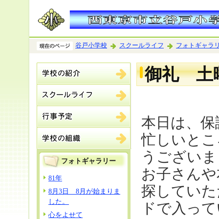
谷戸小学校
スクールライフ
フォトギャラ
御礼 土
本日は、保
忙しいとこ
うございま
フォトギャラリー
お子さんや
81年
探していた
8月3日 8月が始まりま
した。
ドで入って
心をよせて