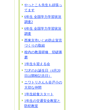
やっとこも先生も頑張っ
てます
6年生 全国学力学習状況
調査2
6年生 全国学力学習状況
調査
西東京市いじめ防止宣言
づくりの取組
校内の教員研修 切磋琢
磨
1年生を迎える会
72才のお誕生日（4月20
日は開校記念日）
ニワトリさんも谷戸小の
大切な仲間
1年生給食スタート
1年生の交通安全教室と
防犯教室