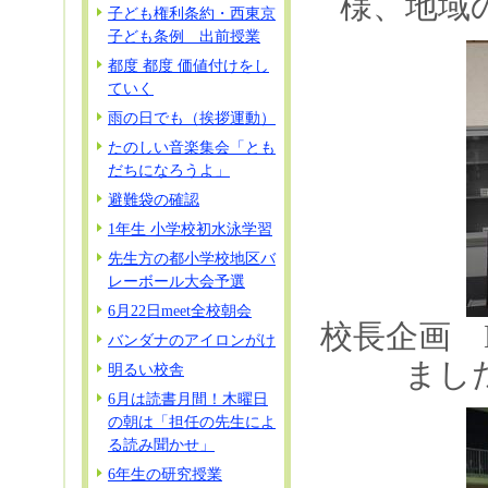
様、地域
子ども権利条約・西東京
子ども条例 出前授業
都度 都度 価値付けをし
ていく
雨の日でも（挨拶運動）
たのしい音楽集会「とも
だちになろうよ」
避難袋の確認
1年生 小学校初水泳学習
先生方の都小学校地区バ
レーボール大会予選
6月22日meet全校朝会
校長企画 
バンダナのアイロンがけ
まし
明るい校舎
6月は読書月間！木曜日
の朝は「担任の先生によ
る読み聞かせ」
6年生の研究授業