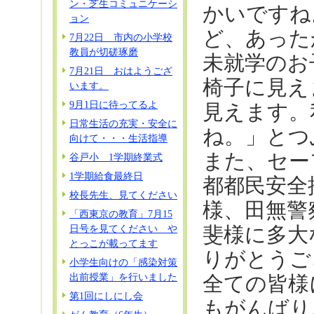
ン・芝生コミュニケーシ
かいですね
ョン
ど、あった
7月22日 市内の小学校
教員が切磋琢磨
未就学のお
7月21日 おはようござ
椅子に見え
います。
9月1日に待ってるよ
見えます。
日常生活の充実・安全に
ね。」とつ
向けて・・・生活指導
また、セー
谷戸小 1学期終業式
1学期給食最終日
都都民安全
校長先生、見てください
様、田無警
「西東京の教育」7月15
日号を見てください や
斐様に多大
とっこが載ってます
りがとうご
小学生向けの「感染対策
出前授業」を行いました
全ての皆様
第1回にしにし会
もがんばり