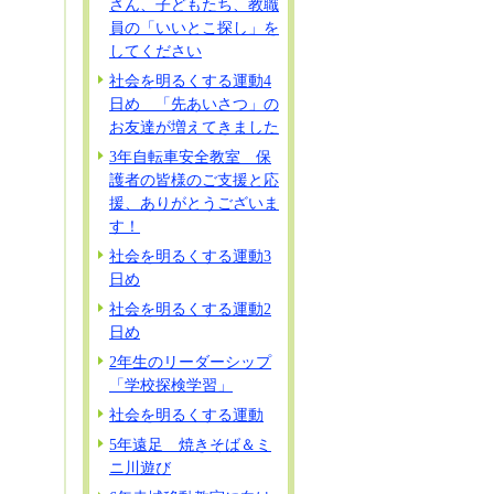
さん、子どもたち、教職
員の「いいとこ探し」を
してください
社会を明るくする運動4
日め 「先あいさつ」の
お友達が増えてきました
3年自転車安全教室 保
護者の皆様のご支援と応
援、ありがとうございま
す！
社会を明るくする運動3
日め
社会を明るくする運動2
日め
2年生のリーダーシップ
「学校探検学習」
社会を明るくする運動
5年遠足 焼きそば＆ミ
ニ川遊び