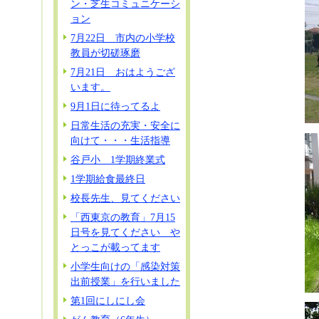
ン・芝生コミュニケーシ
ョン
7月22日 市内の小学校
教員が切磋琢磨
7月21日 おはようござ
います。
9月1日に待ってるよ
日常生活の充実・安全に
向けて・・・生活指導
谷戸小 1学期終業式
1学期給食最終日
校長先生、見てください
「西東京の教育」7月15
日号を見てください や
とっこが載ってます
小学生向けの「感染対策
出前授業」を行いました
第1回にしにし会