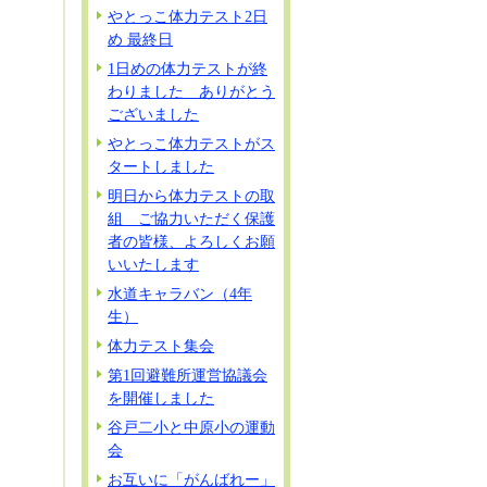
やとっこ体力テスト2日
め 最終日
1日めの体力テストが終
わりました ありがとう
ございました
やとっこ体力テストがス
タートしました
明日から体力テストの取
組 ご協力いただく保護
者の皆様、よろしくお願
いいたします
水道キャラバン（4年
生）
体力テスト集会
第1回避難所運営協議会
を開催しました
谷戸二小と中原小の運動
会
お互いに「がんばれー」