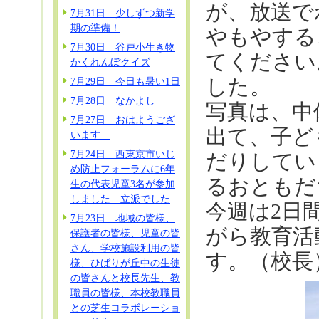
が、放送で
7月31日 少しずつ新学
期の準備！
やもやする
7月30日 谷戸小生き物
てください
かくれんぼクイズ
した。
7月29日 今日も暑い1日
7月28日 なかよし
写真は、中
7月27日 おはようござ
出て、子ど
います
7月24日 西東京市いじ
だりしてい
め防止フォーラムに6年
るおともだ
生の代表児童3名が参加
しました 立派でした
今週は2日
7月23日 地域の皆様、
がら教育活
保護者の皆様、児童の皆
さん、学校施設利用の皆
す。（校長
様、ひばりが丘中の生徒
の皆さんと校長先生、教
職員の皆様、本校教職員
との芝生コラボレーショ