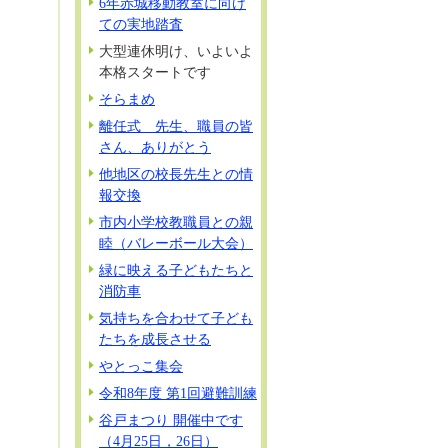
6年赤城移動教室に向け
ての実地踏査
大型連休明け、いよいよ
本格スタートです
そらまめ
離任式 先生、職員の皆
さん、ありがとう
他地区の校長先生との情
報交換
市内小学校教職員との親
睦（バレーボール大会）
緑に映える子どもたちと
消防車
気持ちを合わせて子ども
たちを成長させる
やとっこ集会
令和8年度 第1回避難訓練
谷戸まつり 開催中です
（4月25日，26日）