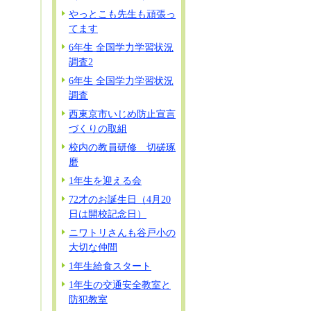
やっとこも先生も頑張っ
てます
6年生 全国学力学習状況
調査2
6年生 全国学力学習状況
調査
西東京市いじめ防止宣言
づくりの取組
校内の教員研修 切磋琢
磨
1年生を迎える会
72才のお誕生日（4月20
日は開校記念日）
ニワトリさんも谷戸小の
大切な仲間
1年生給食スタート
1年生の交通安全教室と
防犯教室