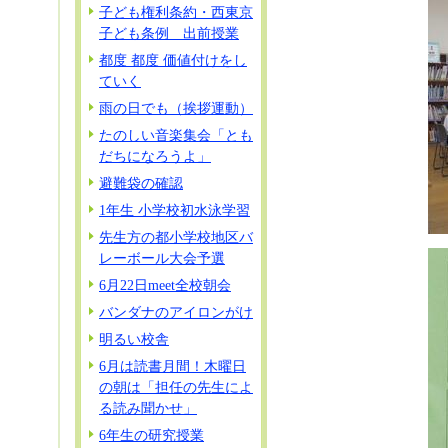
子ども権利条約・西東京
子ども条例 出前授業
都度 都度 価値付けをし
ていく
雨の日でも（挨拶運動）
たのしい音楽集会「とも
だちになろうよ」
避難袋の確認
1年生 小学校初水泳学習
先生方の都小学校地区バ
レーボール大会予選
6月22日meet全校朝会
バンダナのアイロンがけ
明るい校舎
6月は読書月間！木曜日
の朝は「担任の先生によ
る読み聞かせ」
6年生の研究授業