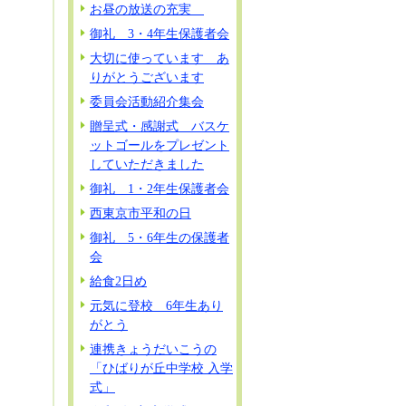
お昼の放送の充実
御礼 3・4年生保護者会
大切に使っています あ
りがとうございます
委員会活動紹介集会
贈呈式・感謝式 バスケ
ットゴールをプレゼント
していただきました
御礼 1・2年生保護者会
西東京市平和の日
御礼 5・6年生の保護者
会
給食2日め
元気に登校 6年生あり
がとう
連携きょうだいこうの
「ひばりが丘中学校 入学
式」