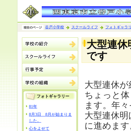
谷戸小学校
スクールライフ
フォトギャラ
大型連休
です
大型連休が
ちょっと体
フォトギャラリー
ます。年々
81年
大型連休明
8月3日 8月が始まりま
した。
に進めます
心をよせて