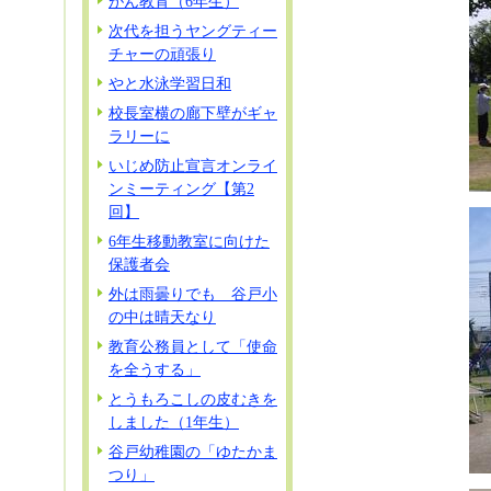
がん教育（6年生）
次代を担うヤングティー
チャーの頑張り
やと水泳学習日和
校長室横の廊下壁がギャ
ラリーに
いじめ防止宣言オンライ
ンミーティング【第2
回】
6年生移動教室に向けた
保護者会
外は雨曇りでも 谷戸小
の中は晴天なり
教育公務員として「使命
を全うする」
とうもろこしの皮むきを
しました（1年生）
谷戸幼稚園の「ゆたかま
つり」