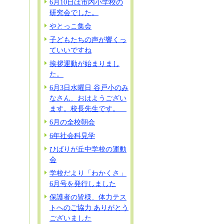
6月10日は市内小学校の
研究会でした。
やとっこ集会
子どもたちの声が響くっ
ていいですね
挨拶運動が始まりまし
た。
6月3日水曜日 谷戸小のみ
なさん、おはようござい
ます。校長先生です。
6月の全校朝会
6年社会科見学
ひばりが丘中学校の運動
会
学校だより「わかくさ」
6月号を発行しました
保護者の皆様、体力テス
トへのご協力 ありがとう
ございました