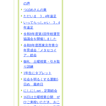
の声
つばめさんの巣
ただいま 3，4年遠足
いってらっしゃい 3，4
年遠足
令和8年度第1回学校運営
協議会を開催しました
令和8年度西東京市青少
年育成会「メタセコイ
ア」総会
御礼 土曜授業・引き取
り訓練
1年生にタブレット
社会を明るくする運動5
日め 最終日
にしにしnet．定期総会
16日は土曜授業公開 ぜ
ひご来校いただき、おこ