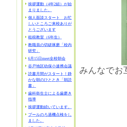
挨拶運動（4年2組）が始
まりました。
個人面談スタート お忙
しいところご来校ありが
とうございます
租税教室（6年生）
教職員の切磋琢磨「校内
研究」
6月15日meet全校朝会
谷戸地区幼保小連携会議
みんなでお
読書月間がスタート！静
かな朝のひととき「朝読
書」
歯科衛生士による歯磨き
指導
挨拶運動続いています。
プールのろ過機点検をし
ました。