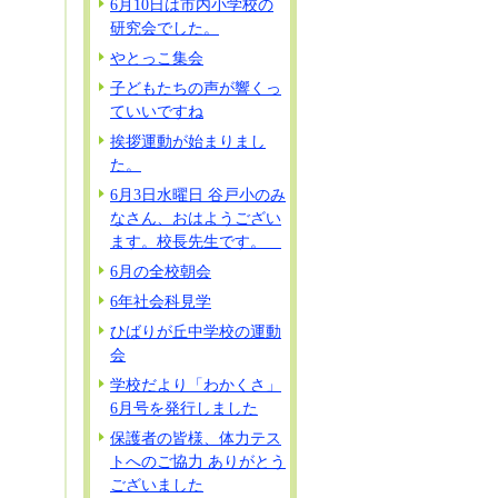
6月10日は市内小学校の
研究会でした。
やとっこ集会
子どもたちの声が響くっ
ていいですね
挨拶運動が始まりまし
た。
6月3日水曜日 谷戸小のみ
なさん、おはようござい
ます。校長先生です。
6月の全校朝会
6年社会科見学
ひばりが丘中学校の運動
会
学校だより「わかくさ」
6月号を発行しました
保護者の皆様、体力テス
トへのご協力 ありがとう
ございました