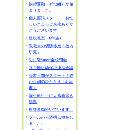
挨拶運動（4年2組）が始
まりました。
個人面談スタート お忙
しいところご来校ありが
とうございます
租税教室（6年生）
教職員の切磋琢磨「校内
研究」
6月15日meet全校朝会
谷戸地区幼保小連携会議
読書月間がスタート！静
かな朝のひととき「朝読
書」
歯科衛生士による歯磨き
指導
挨拶運動続いています。
プールのろ過機点検をし
ました。