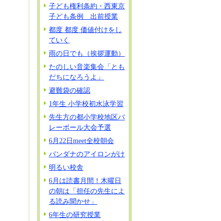
子ども権利条約・西東京
子ども条例 出前授業
都度 都度 価値付けをし
ていく
雨の日でも（挨拶運動）
たのしい音楽集会「とも
だちになろうよ」
避難袋の確認
1年生 小学校初水泳学習
先生方の都小学校地区バ
レーボール大会予選
6月22日meet全校朝会
バンダナのアイロンがけ
明るい校舎
6月は読書月間！木曜日
の朝は「担任の先生によ
る読み聞かせ」
6年生の研究授業