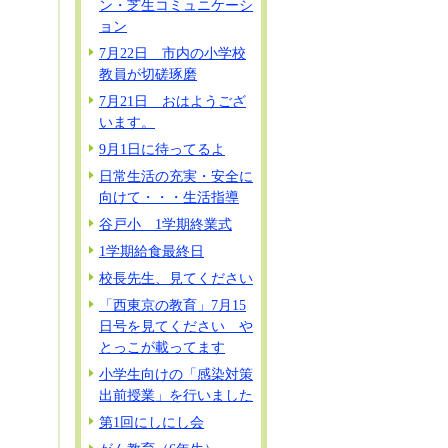
ン・芝生コミュニケーシ
ョン
7月22日 市内の小学校
教員が切磋琢磨
7月21日 おはようござ
います。
9月1日に待ってるよ
日常生活の充実・安全に
向けて・・・生活指導
谷戸小 1学期終業式
1学期給食最終日
校長先生、見てください
「西東京の教育」7月15
日号を見てください や
とっこが載ってます
小学生向けの「感染対策
出前授業」を行いました
第1回にしにし会