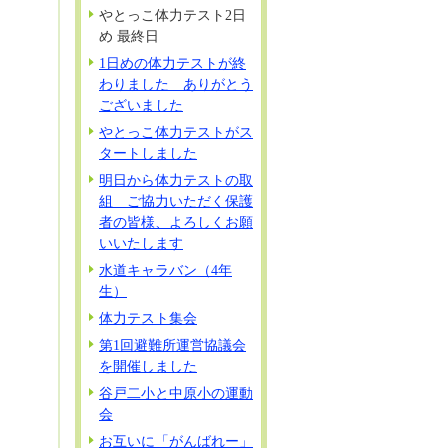
やとっこ体力テスト2日
め 最終日
1日めの体力テストが終
わりました ありがとう
ございました
やとっこ体力テストがス
タートしました
明日から体力テストの取
組 ご協力いただく保護
者の皆様、よろしくお願
いいたします
水道キャラバン（4年
生）
体力テスト集会
第1回避難所運営協議会
を開催しました
谷戸二小と中原小の運動
会
お互いに「がんばれー」