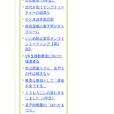
がん教育（6年生）
次代を担うヤングティー
チャーの頑張り
やと水泳学習日和
校長室横の廊下壁がギャ
ラリーに
いじめ防止宣言オンライ
ンミーティング【第2
回】
6年生移動教室に向けた
保護者会
外は雨曇りでも 谷戸小
の中は晴天なり
教育公務員として「使命
を全うする」
とうもろこしの皮むきを
しました（1年生）
谷戸幼稚園の「ゆたかま
つり」