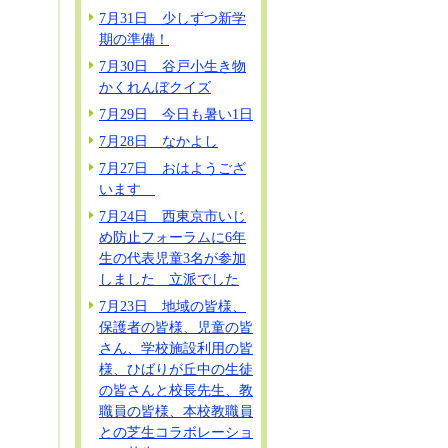
7月31日 少しずつ新学
期の準備！
7月30日 谷戸小生き物
かくれんぼクイズ
7月29日 今日も暑い1日
7月28日 なかよし
7月27日 おはようござ
います
7月24日 西東京市いじ
め防止フォーラムに6年
生の代表児童3名が参加
しました 立派でした
7月23日 地域の皆様、
保護者の皆様、児童の皆
さん、学校施設利用の皆
様、ひばりが丘中の生徒
の皆さんと校長先生、教
職員の皆様、本校教職員
との芝生コラボレーショ