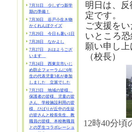
明日は、反
7月31日 少しずつ新学
期の準備！
定です。
7月30日 谷戸小生き物
ご支援をい
かくれんぼクイズ
いところ恐
7月29日 今日も暑い1日
7月28日 なかよし
願い申し上
7月27日 おはようござ
（校長）
います
7月24日 西東京市いじ
め防止フォーラムに6年
生の代表児童3名が参加
しました 立派でした
7月23日 地域の皆様、
保護者の皆様、児童の皆
さん、学校施設利用の皆
様、ひばりが丘中の生徒
の皆さんと校長先生、教
12時40
職員の皆様、本校教職員
との芝生コラボレーショ