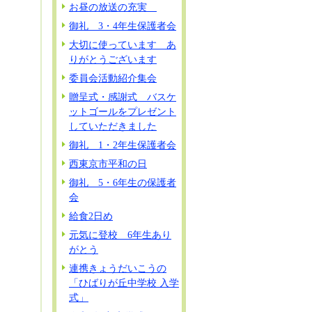
お昼の放送の充実
御礼 3・4年生保護者会
大切に使っています あ
りがとうございます
委員会活動紹介集会
贈呈式・感謝式 バスケ
ットゴールをプレゼント
していただきました
御礼 1・2年生保護者会
西東京市平和の日
御礼 5・6年生の保護者
会
給食2日め
元気に登校 6年生あり
がとう
連携きょうだいこうの
「ひばりが丘中学校 入学
式」