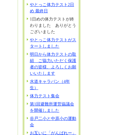
やとっこ体力テスト2日
め 最終日
1日めの体力テストが終
わりました ありがとう
ございました
やとっこ体力テストがス
タートしました
明日から体力テストの取
組 ご協力いただく保護
者の皆様、よろしくお願
いいたします
水道キャラバン（4年
生）
体力テスト集会
第1回避難所運営協議会
を開催しました
谷戸二小と中原小の運動
会
お互いに「がんばれー」