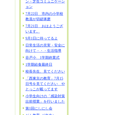
ン・芝生コミュニケーシ
ョン
7月22日 市内の小学校
教員が切磋琢磨
7月21日 おはようござ
います。
9月1日に待ってるよ
日常生活の充実・安全に
向けて・・・生活指導
谷戸小 1学期終業式
1学期給食最終日
校長先生、見てください
「西東京の教育」7月15
日号を見てください や
とっこが載ってます
小学生向けの「感染対策
出前授業」を行いました
第1回にしにし会