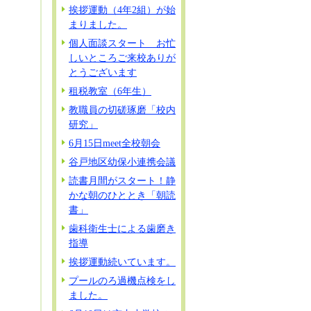
挨拶運動（4年2組）が始
まりました。
個人面談スタート お忙
しいところご来校ありが
とうございます
租税教室（6年生）
教職員の切磋琢磨「校内
研究」
6月15日meet全校朝会
谷戸地区幼保小連携会議
読書月間がスタート！静
かな朝のひととき「朝読
書」
歯科衛生士による歯磨き
指導
挨拶運動続いています。
プールのろ過機点検をし
ました。