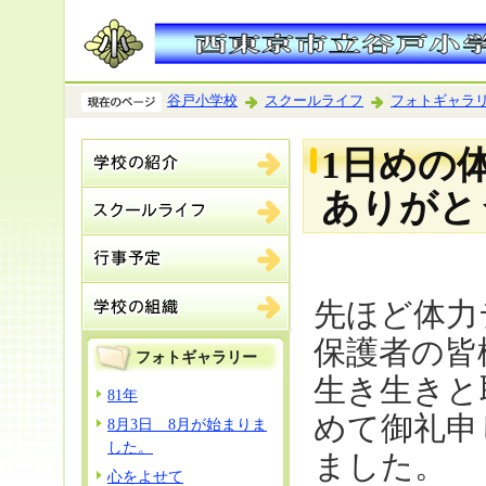
谷戸小学校
スクールライフ
フォトギャラ
1日めの
ありがと
先ほど体力
保護者の皆
フォトギャラリー
生き生きと
81年
めて御礼申
8月3日 8月が始まりま
した。
ました。
心をよせて