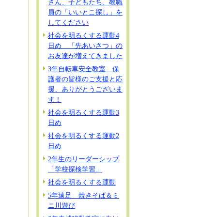
さん、子どもたち、教職
員の「いいとこ探し」を
してください
社会を明るくする運動4
日め 「先あいさつ」の
お友達が増えてきました
3年自転車安全教室 保
護者の皆様のご支援と応
援、ありがとうございま
す！
社会を明るくする運動3
日め
社会を明るくする運動2
日め
2年生のリーダーシップ
「学校探検学習」
社会を明るくする運動
5年遠足 焼きそば＆ミ
ニ川遊び