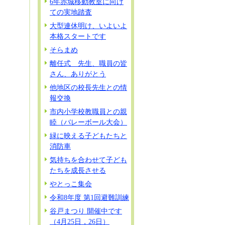
6年赤城移動教室に向け
ての実地踏査
大型連休明け、いよいよ
本格スタートです
そらまめ
離任式 先生、職員の皆
さん、ありがとう
他地区の校長先生との情
報交換
市内小学校教職員との親
睦（バレーボール大会）
緑に映える子どもたちと
消防車
気持ちを合わせて子ども
たちを成長させる
やとっこ集会
令和8年度 第1回避難訓練
谷戸まつり 開催中です
（4月25日，26日）