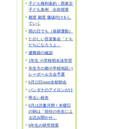
子ども権利条約・西東京
子ども条例 出前授業
都度 都度 価値付けをし
ていく
雨の日でも（挨拶運動）
たのしい音楽集会「とも
だちになろうよ」
避難袋の確認
1年生 小学校初水泳学習
先生方の都小学校地区バ
レーボール大会予選
6月22日meet全校朝会
バンダナのアイロンがけ
明るい校舎
6月は読書月間！木曜日
の朝は「担任の先生によ
る読み聞かせ」
6年生の研究授業