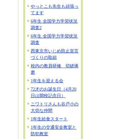
やっとこも先生も頑張っ
てます
6年生 全国学力学習状況
調査2
6年生 全国学力学習状況
調査
西東京市いじめ防止宣言
づくりの取組
校内の教員研修 切磋琢
磨
1年生を迎える会
72才のお誕生日（4月20
日は開校記念日）
ニワトリさんも谷戸小の
大切な仲間
1年生給食スタート
1年生の交通安全教室と
防犯教室