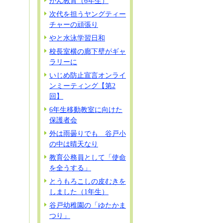
がん教育（6年生）
次代を担うヤングティー
チャーの頑張り
やと水泳学習日和
校長室横の廊下壁がギャ
ラリーに
いじめ防止宣言オンライ
ンミーティング【第2
回】
6年生移動教室に向けた
保護者会
外は雨曇りでも 谷戸小
の中は晴天なり
教育公務員として「使命
を全うする」
とうもろこしの皮むきを
しました（1年生）
谷戸幼稚園の「ゆたかま
つり」