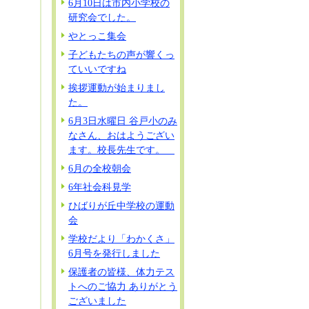
6月10日は市内小学校の
研究会でした。
やとっこ集会
子どもたちの声が響くっ
ていいですね
挨拶運動が始まりまし
た。
6月3日水曜日 谷戸小のみ
なさん、おはようござい
ます。校長先生です。
6月の全校朝会
6年社会科見学
ひばりが丘中学校の運動
会
学校だより「わかくさ」
6月号を発行しました
保護者の皆様、体力テス
トへのご協力 ありがとう
ございました