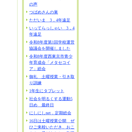
の声
つばめさんの巣
ただいま 3，4年遠足
いってらっしゃい 3，4
年遠足
令和8年度第1回学校運営
協議会を開催しました
令和8年度西東京市青少
年育成会「メタセコイ
ア」総会
御礼 土曜授業・引き取
り訓練
1年生にタブレット
社会を明るくする運動5
日め 最終日
にしにしnet．定期総会
16日は土曜授業公開 ぜ
ひご来校いただき、おこ