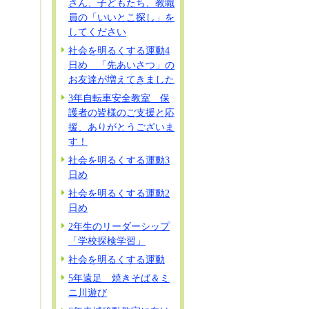
さん、子どもたち、教職
員の「いいとこ探し」を
してください
社会を明るくする運動4
日め 「先あいさつ」の
お友達が増えてきました
3年自転車安全教室 保
護者の皆様のご支援と応
援、ありがとうございま
す！
社会を明るくする運動3
日め
社会を明るくする運動2
日め
2年生のリーダーシップ
「学校探検学習」
社会を明るくする運動
5年遠足 焼きそば＆ミ
ニ川遊び