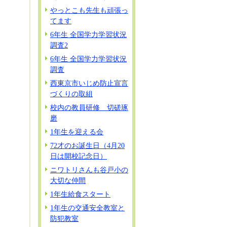
やっとこも先生も頑張っ
てます
6年生 全国学力学習状況
調査2
6年生 全国学力学習状況
調査
西東京市いじめ防止宣言
づくりの取組
校内の教員研修 切磋琢
磨
1年生を迎える会
72才のお誕生日（4月20
日は開校記念日）
ニワトリさんも谷戸小の
大切な仲間
1年生給食スタート
1年生の交通安全教室と
防犯教室