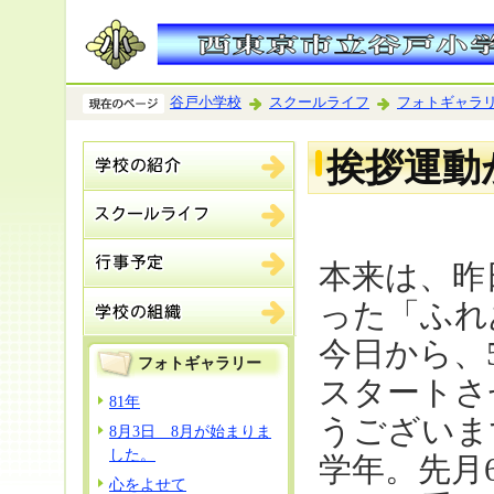
谷戸小学校
スクールライフ
フォトギャラ
挨拶運動
本来は、昨
った「ふれ
今日から、
フォトギャラリー
スタートさ
81年
うございま
8月3日 8月が始まりま
した。
学年。先月
心をよせて