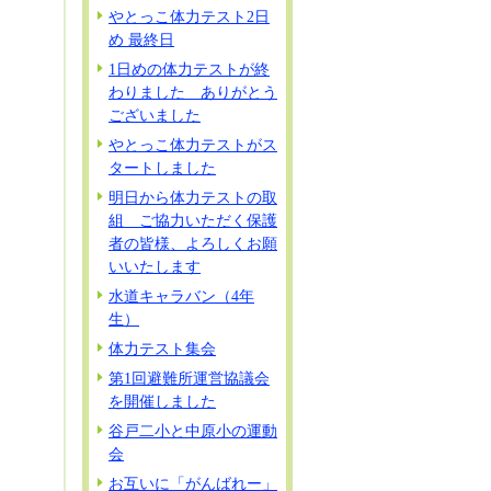
やとっこ体力テスト2日
め 最終日
1日めの体力テストが終
わりました ありがとう
ございました
やとっこ体力テストがス
タートしました
明日から体力テストの取
組 ご協力いただく保護
者の皆様、よろしくお願
いいたします
水道キャラバン（4年
生）
体力テスト集会
第1回避難所運営協議会
を開催しました
谷戸二小と中原小の運動
会
お互いに「がんばれー」