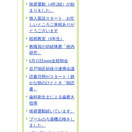
挨拶運動（4年2組）が始
まりました。
個人面談スタート お忙
しいところご来校ありが
とうございます
租税教室（6年生）
教職員の切磋琢磨「校内
研究」
6月15日meet全校朝会
谷戸地区幼保小連携会議
読書月間がスタート！静
かな朝のひととき「朝読
書」
歯科衛生士による歯磨き
指導
挨拶運動続いています。
プールのろ過機点検をし
ました。