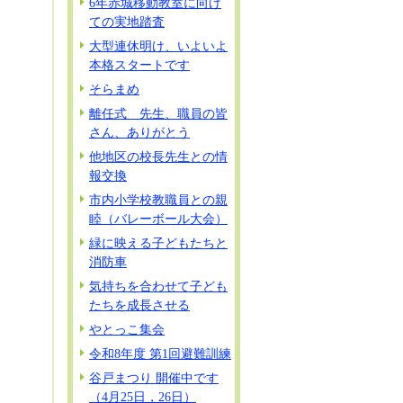
6年赤城移動教室に向け
ての実地踏査
大型連休明け、いよいよ
本格スタートです
そらまめ
離任式 先生、職員の皆
さん、ありがとう
他地区の校長先生との情
報交換
市内小学校教職員との親
睦（バレーボール大会）
緑に映える子どもたちと
消防車
気持ちを合わせて子ども
たちを成長させる
やとっこ集会
令和8年度 第1回避難訓練
谷戸まつり 開催中です
（4月25日，26日）