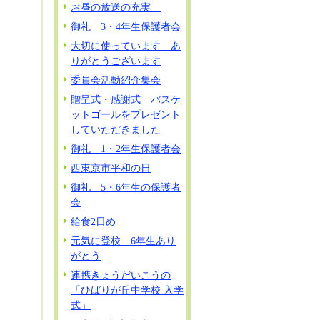
お昼の放送の充実
御礼 3・4年生保護者会
大切に使っています あ
りがとうございます
委員会活動紹介集会
贈呈式・感謝式 バスケ
ットゴールをプレゼント
していただきました
御礼 1・2年生保護者会
西東京市平和の日
御礼 5・6年生の保護者
会
給食2日め
元気に登校 6年生あり
がとう
連携きょうだいこうの
「ひばりが丘中学校 入学
式」