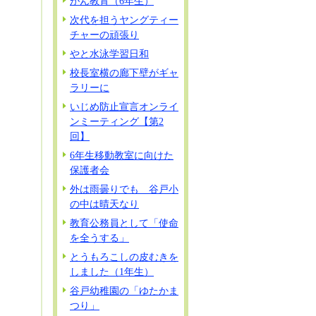
がん教育（6年生）
次代を担うヤングティー
チャーの頑張り
やと水泳学習日和
校長室横の廊下壁がギャ
ラリーに
いじめ防止宣言オンライ
ンミーティング【第2
回】
6年生移動教室に向けた
保護者会
外は雨曇りでも 谷戸小
の中は晴天なり
教育公務員として「使命
を全うする」
とうもろこしの皮むきを
しました（1年生）
谷戸幼稚園の「ゆたかま
つり」