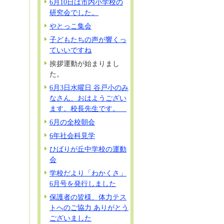
6月10日は市内小学校の
研究会でした。
やとっこ集会
子どもたちの声が響くっ
ていいですね
挨拶運動が始まりまし
た。
6月3日水曜日 谷戸小のみ
なさん、おはようござい
ます。校長先生です。
6月の全校朝会
6年社会科見学
ひばりが丘中学校の運動
会
学校だより「わかくさ」
6月号を発行しました
保護者の皆様、体力テス
トへのご協力 ありがとう
ございました