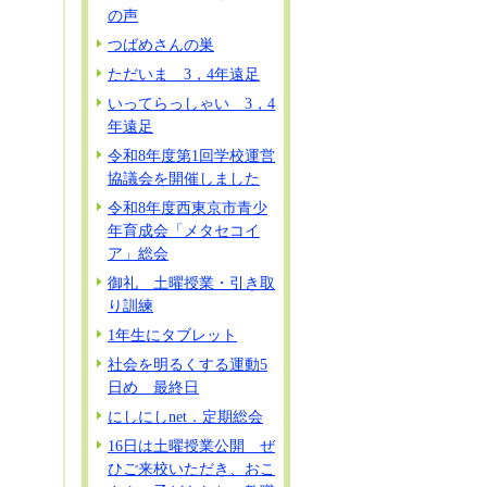
の声
つばめさんの巣
ただいま 3，4年遠足
いってらっしゃい 3，4
年遠足
令和8年度第1回学校運営
協議会を開催しました
令和8年度西東京市青少
年育成会「メタセコイ
ア」総会
御礼 土曜授業・引き取
り訓練
1年生にタブレット
社会を明るくする運動5
日め 最終日
にしにしnet．定期総会
16日は土曜授業公開 ぜ
ひご来校いただき、おこ