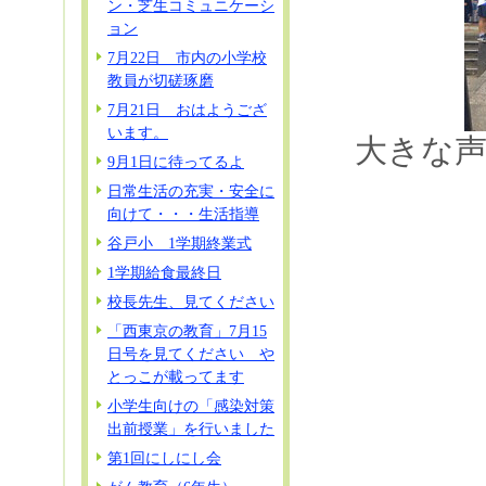
ン・芝生コミュニケーシ
ョン
7月22日 市内の小学校
教員が切磋琢磨
7月21日 おはようござ
います。
大きな
9月1日に待ってるよ
日常生活の充実・安全に
向けて・・・生活指導
谷戸小 1学期終業式
1学期給食最終日
校長先生、見てください
「西東京の教育」7月15
日号を見てください や
とっこが載ってます
小学生向けの「感染対策
出前授業」を行いました
第1回にしにし会