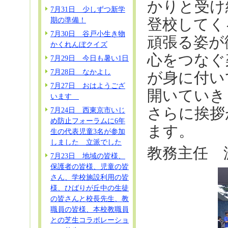
かりと受け
7月31日 少しずつ新学
期の準備！
登校してく
7月30日 谷戸小生き物
頑張る姿が
かくれんぼクイズ
心をつなぐ
7月29日 今日も暑い1日
7月28日 なかよし
が身に付い
7月27日 おはようござ
開いていき
います
さらに挨拶
7月24日 西東京市いじ
め防止フォーラムに6年
ます。
生の代表児童3名が参加
しました 立派でした
教務主任 
7月23日 地域の皆様、
保護者の皆様、児童の皆
さん、学校施設利用の皆
様、ひばりが丘中の生徒
の皆さんと校長先生、教
職員の皆様、本校教職員
との芝生コラボレーショ