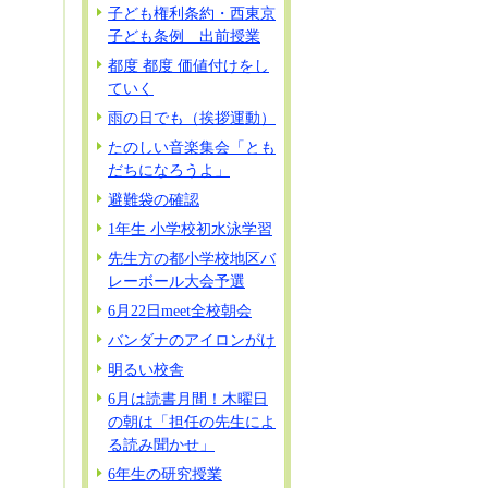
子ども権利条約・西東京
子ども条例 出前授業
都度 都度 価値付けをし
ていく
雨の日でも（挨拶運動）
たのしい音楽集会「とも
だちになろうよ」
避難袋の確認
1年生 小学校初水泳学習
先生方の都小学校地区バ
レーボール大会予選
6月22日meet全校朝会
バンダナのアイロンがけ
明るい校舎
6月は読書月間！木曜日
の朝は「担任の先生によ
る読み聞かせ」
6年生の研究授業