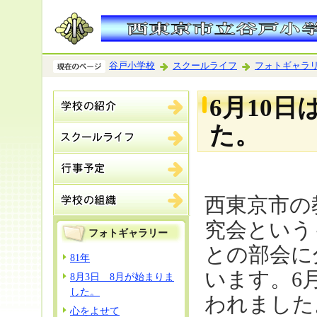
谷戸小学校
スクールライフ
フォトギャラ
6月10
た。
西東京市の
究会という
フォトギャラリー
との部会に
81年
います。6
8月3日 8月が始まりま
した。
われました
心をよせて