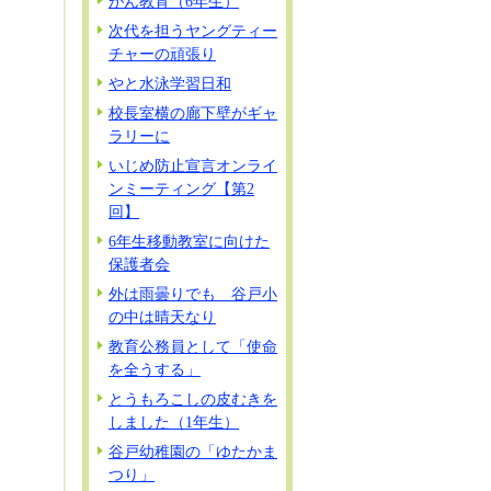
がん教育（6年生）
次代を担うヤングティー
チャーの頑張り
やと水泳学習日和
校長室横の廊下壁がギャ
ラリーに
いじめ防止宣言オンライ
ンミーティング【第2
回】
6年生移動教室に向けた
保護者会
外は雨曇りでも 谷戸小
の中は晴天なり
教育公務員として「使命
を全うする」
とうもろこしの皮むきを
しました（1年生）
谷戸幼稚園の「ゆたかま
つり」