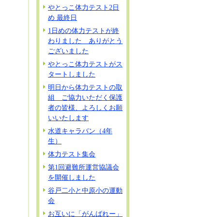
やとっこ体力テスト2日
め 最終日
1日めの体力テストが終
わりました ありがとう
ございました
やとっこ体力テストがス
タートしました
明日から体力テストの取
組 ご協力いただく保護
者の皆様、よろしくお願
いいたします
水道キャラバン（4年
生）
体力テスト集会
第1回避難所運営協議会
を開催しました
谷戸二小と中原小の運動
会
お互いに「がんばれー」