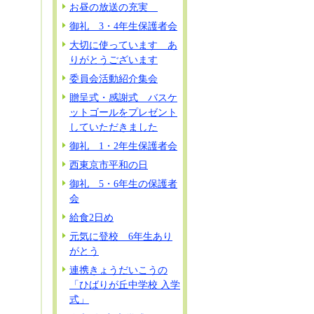
お昼の放送の充実
御礼 3・4年生保護者会
大切に使っています あ
りがとうございます
委員会活動紹介集会
贈呈式・感謝式 バスケ
ットゴールをプレゼント
していただきました
御礼 1・2年生保護者会
西東京市平和の日
御礼 5・6年生の保護者
会
給食2日め
元気に登校 6年生あり
がとう
連携きょうだいこうの
「ひばりが丘中学校 入学
式」