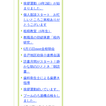
挨拶運動（4年2組）が始
まりました。
個人面談スタート お忙
しいところご来校ありが
とうございます
租税教室（6年生）
教職員の切磋琢磨「校内
研究」
6月15日meet全校朝会
谷戸地区幼保小連携会議
読書月間がスタート！静
かな朝のひととき「朝読
書」
歯科衛生士による歯磨き
指導
挨拶運動続いています。
プールのろ過機点検をし
ました。