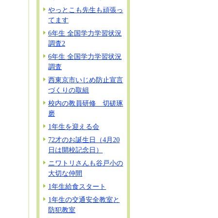
やっとこも先生も頑張っ
てます
6年生 全国学力学習状況
調査2
6年生 全国学力学習状況
調査
西東京市いじめ防止宣言
づくりの取組
校内の教員研修 切磋琢
磨
1年生を迎える会
72才のお誕生日（4月20
日は開校記念日）
ニワトリさんも谷戸小の
大切な仲間
1年生給食スタート
1年生の交通安全教室と
防犯教室