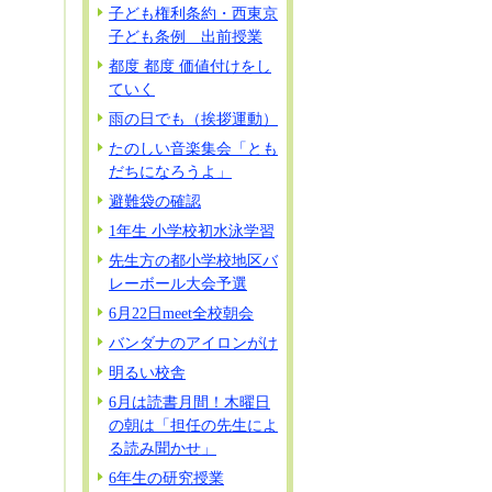
子ども権利条約・西東京
子ども条例 出前授業
都度 都度 価値付けをし
ていく
雨の日でも（挨拶運動）
たのしい音楽集会「とも
だちになろうよ」
避難袋の確認
1年生 小学校初水泳学習
先生方の都小学校地区バ
レーボール大会予選
6月22日meet全校朝会
バンダナのアイロンがけ
明るい校舎
6月は読書月間！木曜日
の朝は「担任の先生によ
る読み聞かせ」
6年生の研究授業