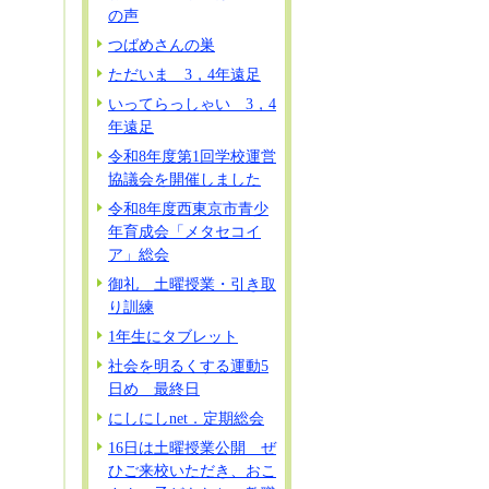
の声
つばめさんの巣
ただいま 3，4年遠足
いってらっしゃい 3，4
年遠足
令和8年度第1回学校運営
協議会を開催しました
令和8年度西東京市青少
年育成会「メタセコイ
ア」総会
御礼 土曜授業・引き取
り訓練
1年生にタブレット
社会を明るくする運動5
日め 最終日
にしにしnet．定期総会
16日は土曜授業公開 ぜ
ひご来校いただき、おこ