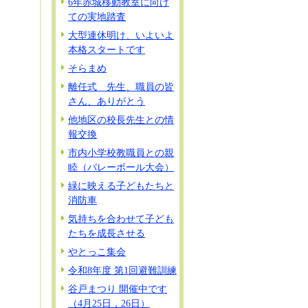
6年赤城移動教室に向け
ての実地踏査
大型連休明け、いよいよ
本格スタートです
そらまめ
離任式 先生、職員の皆
さん、ありがとう
他地区の校長先生との情
報交換
市内小学校教職員との親
睦（バレーボール大会）
緑に映える子どもたちと
消防車
気持ちを合わせて子ども
たちを成長させる
やとっこ集会
令和8年度 第1回避難訓練
谷戸まつり 開催中です
（4月25日，26日）