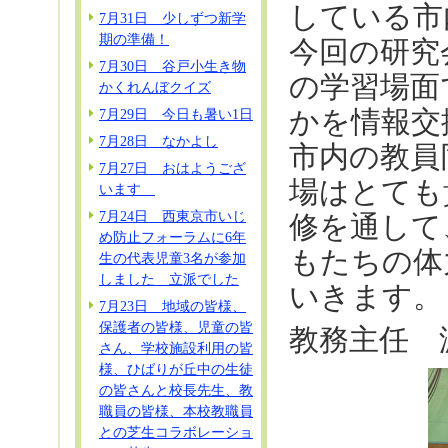
している市
7月31日 少しずつ新学
期の準備！
今回の研究
7月30日 谷戸小生き物
の学習場面
かくれんぼクイズ
かを情報交
7月29日 今日も暑い1日
7月28日 なかよし
市内の教員
7月27日 おはようござ
場はとても
います
7月24日 西東京市いじ
修を通して
め防止フォーラムに6年
もたちの体
生の代表児童3名が参加
しました 立派でした
いきます。
7月23日 地域の皆様、
保護者の皆様、児童の皆
教務主任 
さん、学校施設利用の皆
様、ひばりが丘中の生徒
の皆さんと校長先生、教
職員の皆様、本校教職員
との芝生コラボレーショ