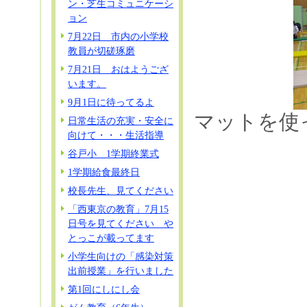
ン・芝生コミュニケーシ
ョン
7月22日 市内の小学校
教員が切磋琢磨
7月21日 おはようござ
います。
9月1日に待ってるよ
マットを使
日常生活の充実・安全に
向けて・・・生活指導
谷戸小 1学期終業式
1学期給食最終日
校長先生、見てください
「西東京の教育」7月15
日号を見てください や
とっこが載ってます
小学生向けの「感染対策
出前授業」を行いました
第1回にしにし会