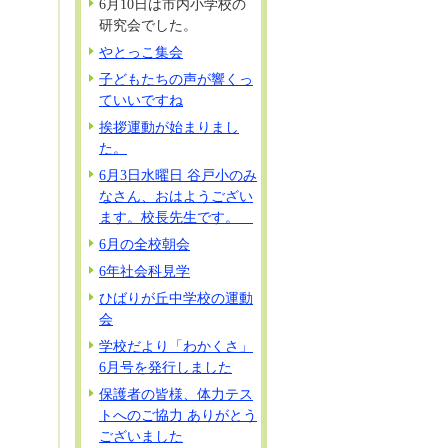
6月10日は市内小学校の
研究会でした。
やとっこ集会
子どもたちの声が響くっ
ていいですね
挨拶運動が始まりまし
た。
6月3日水曜日 谷戸小のみ
なさん、おはようござい
ます。校長先生です。
6月の全校朝会
6年社会科見学
ひばりが丘中学校の運動
会
学校だより「わかくさ」
6月号を発行しました
保護者の皆様、体力テス
トへのご協力 ありがとう
ございました