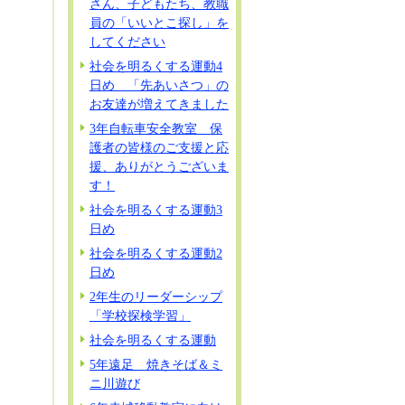
さん、子どもたち、教職
員の「いいとこ探し」を
してください
社会を明るくする運動4
日め 「先あいさつ」の
お友達が増えてきました
3年自転車安全教室 保
護者の皆様のご支援と応
援、ありがとうございま
す！
社会を明るくする運動3
日め
社会を明るくする運動2
日め
2年生のリーダーシップ
「学校探検学習」
社会を明るくする運動
5年遠足 焼きそば＆ミ
ニ川遊び