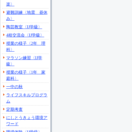
楽〉
避難訓練〈地震 昼休
み〉
陶芸教室〈IJ学級〉
4校交流会〈IJ学級〉
授業の様子〈2年 理
科〉
マラソン練習〈IJ学
級〉
授業の様子〈1年 家
庭科〉
一中の秋
ライフスキルプログラ
ム
定期考査
にしとうきょう環境ア
ワード