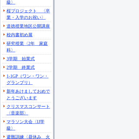
級〉
桜プロジェクト 〈卒
業・入学のお祝い〉
道徳授業地区公開講座
校内書初め展
研究授業〈2年 家庭
科〉
3学期 始業式
2学期 終業式
1-1GP（ワン・ワン・
グランプリ）
新年あけましておめで
とうございます
クリスマスコンサート
〈音楽部〉
マラソン大会〈IJ学
級〉
避難訓練〈昼休み 火