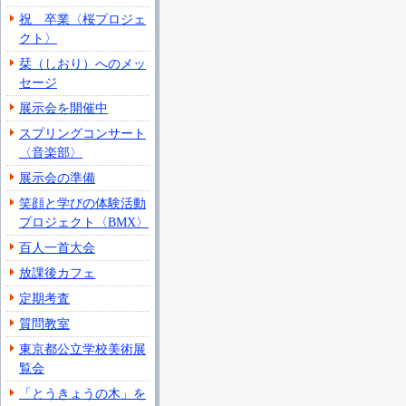
祝 卒業〈桜プロジェ
クト〉
栞（しおり）へのメッ
セージ
展示会を開催中
スプリングコンサート
〈音楽部〉
展示会の準備
笑顔と学びの体験活動
プロジェクト〈BMX〉
百人一首大会
放課後カフェ
定期考査
質問教室
東京都公立学校美術展
覧会
「とうきょうの木」を