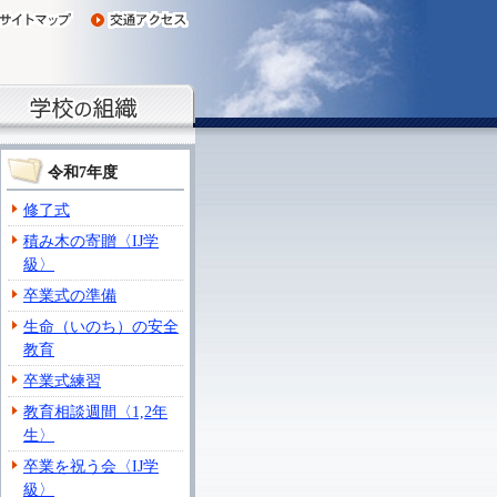
令和7年度
修了式
積み木の寄贈〈IJ学
級〉
卒業式の準備
生命（いのち）の安全
教育
卒業式練習
教育相談週間〈1,2年
生〉
卒業を祝う会〈IJ学
級〉