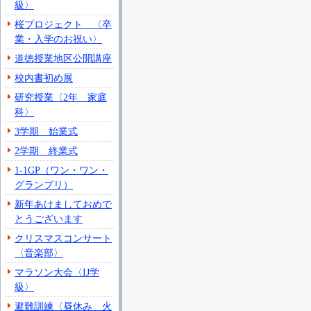
級〉
桜プロジェクト 〈卒
業・入学のお祝い〉
道徳授業地区公開講座
校内書初め展
研究授業〈2年 家庭
科〉
3学期 始業式
2学期 終業式
1-1GP（ワン・ワン・
グランプリ）
新年あけましておめで
とうございます
クリスマスコンサート
〈音楽部〉
マラソン大会〈IJ学
級〉
避難訓練〈昼休み 火