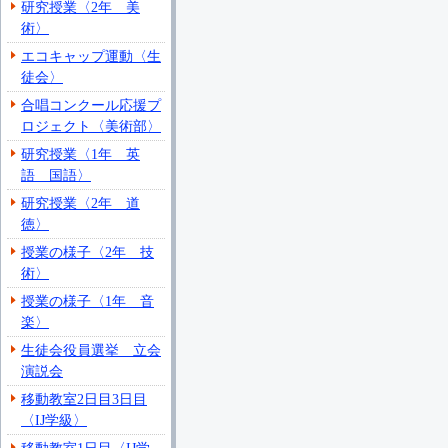
研究授業〈2年 美
術〉
エコキャップ運動〈生
徒会〉
合唱コンクール応援プ
ロジェクト〈美術部〉
研究授業〈1年 英
語 国語〉
研究授業〈2年 道
徳〉
授業の様子〈2年 技
術〉
授業の様子〈1年 音
楽〉
生徒会役員選挙 立会
演説会
移動教室2日目3日目
〈IJ学級〉