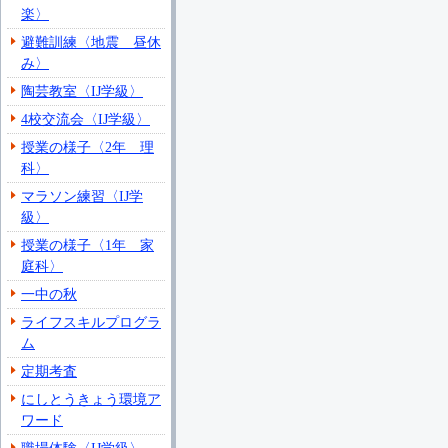
楽〉
避難訓練〈地震 昼休
み〉
陶芸教室〈IJ学級〉
4校交流会〈IJ学級〉
授業の様子〈2年 理
科〉
マラソン練習〈IJ学
級〉
授業の様子〈1年 家
庭科〉
一中の秋
ライフスキルプログラ
ム
定期考査
にしとうきょう環境ア
ワード