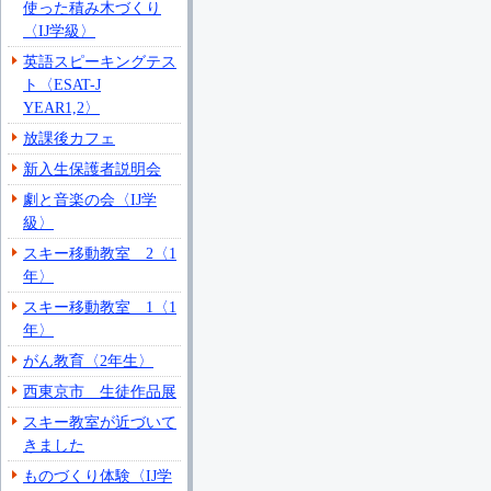
使った積み木づくり
〈IJ学級〉
英語スピーキングテス
ト〈ESAT-J
YEAR1,2〉
放課後カフェ
新入生保護者説明会
劇と音楽の会〈IJ学
級〉
スキー移動教室 2〈1
年〉
スキー移動教室 1〈1
年〉
がん教育〈2年生〉
西東京市 生徒作品展
スキー教室が近づいて
きました
ものづくり体験〈IJ学