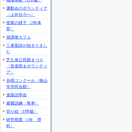
職場体験〈IJ学級〉
運動会のボランティア
〈上向台小へ〉
授業の様子〈2年体
育〉
放課後カフェ
三者面談が始まりまし
た
芝久保公民館まつり
〈音楽部＆ボランティ
ア〉
合唱コンクール〈狭山
市市民会館〉
進路説明会
避難訓練〈竜巻〉
切り絵〈IJ学級〉
研究授業〈1年 理
科〉