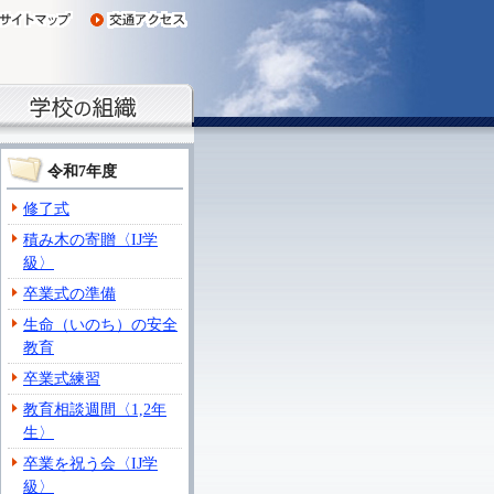
令和7年度
修了式
積み木の寄贈〈IJ学
級〉
卒業式の準備
生命（いのち）の安全
教育
卒業式練習
教育相談週間〈1,2年
生〉
卒業を祝う会〈IJ学
級〉