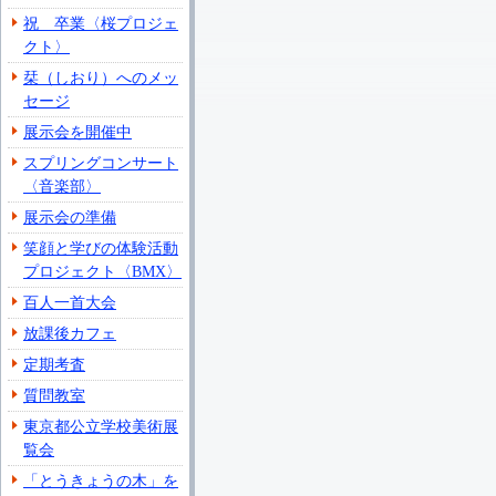
祝 卒業〈桜プロジェ
クト〉
栞（しおり）へのメッ
セージ
展示会を開催中
スプリングコンサート
〈音楽部〉
展示会の準備
笑顔と学びの体験活動
プロジェクト〈BMX〉
百人一首大会
放課後カフェ
定期考査
質問教室
東京都公立学校美術展
覧会
「とうきょうの木」を