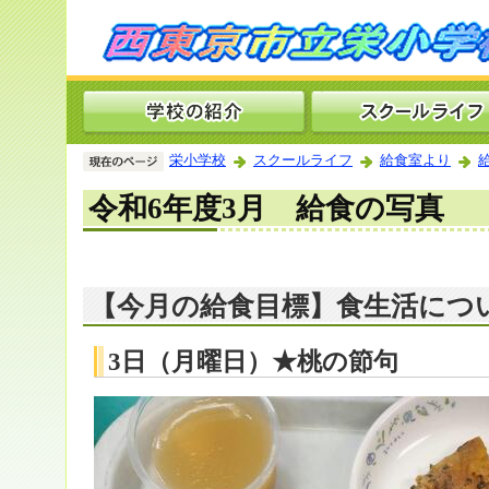
栄小学校
スクールライフ
給食室より
令和6年度3月 給食の写真
【今月の給食目標】食生活につ
3日（月曜日）★桃の節句