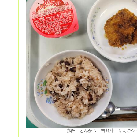
赤飯 とんかつ 吉野汁 りんごシ