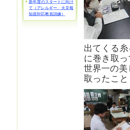
新年度のスタートに向け
て（アレルギー、火災報
知器対応教員訓練）
出てくる糸
に巻き取っ
世界一の美
取ったこと