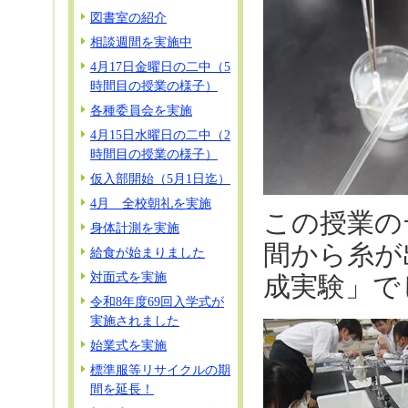
図書室の紹介
相談週間を実施中
4月17日金曜日の二中（5
時間目の授業の様子）
各種委員会を実施
4月15日水曜日の二中（2
時間目の授業の様子）
仮入部開始（5月1日迄）
4月 全校朝礼を実施
この授業の
身体計測を実施
間から糸が
給食が始まりました
対面式を実施
成実験」で
令和8年度69回入学式が
実施されました
始業式を実施
標準服等リサイクルの期
間を延長！