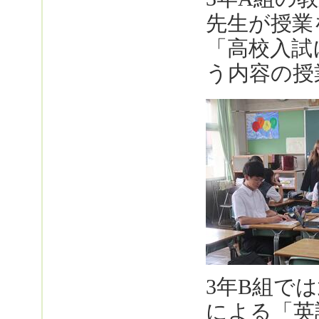
先生が授業
「高校入試
う内容の授
3年B組で
による「英