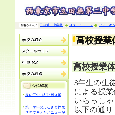
田無第二中学校
スクールライフ
フォトギ
高校授業
高校授業
3年生の生
令和8年度
による授業
夏の二中（8月4日火曜
いらっしゃ
日）
第一学年のふるさと探究
以下の通り
学習で考えたメニューが