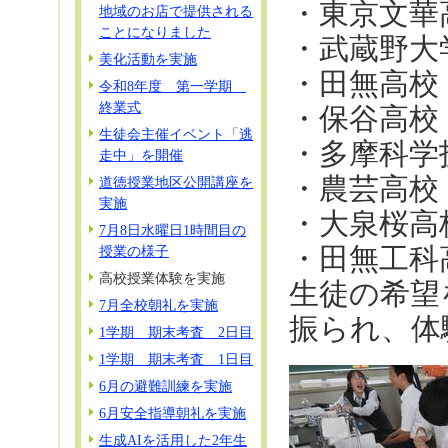
・東京文華
地域のお店で提供される
ことになりました
・武蔵野大
美化活動を実施
・田無高校
令和8年度 第一学期
終業式
・保谷高校
生徒会主催イベント「逃
・多摩科学
走中」を開催
・農芸高校
道徳授業地区公開講座を
実施
・大泉桜高
7月8日水曜日1時間目の
・田無工科
授業の様子
高校授業体験を実施
生徒の希望
7月全校朝礼を実施
振られ、体
1学期 期末考査 2日目
1学期 期末考査 1日目
6月の避難訓練を実施
6月安全指導朝礼を実施
生成AIを活用した2年生