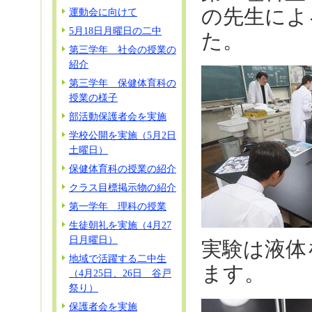
の先生によ
運動会に向けて
5月18日月曜日の二中
た。
第三学年 社会の授業の
紹介
第三学年 保健体育科の
授業の様子
部活動保護者会を実施
学校公開を実施（5月2日
土曜日）
保健体育科の授業の紹介
クラス目標掲示物の紹介
第一学年 理科の授業
生徒朝礼を実施（4月27
日月曜日）
実験は液体
地域で活躍する二中生
ます。
（4月25日、26日 谷戸
祭り）
保護者会を実施