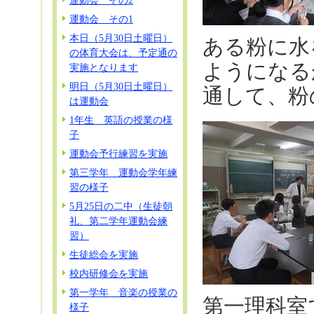
運動会 その2
運動会 その1
本日（5月30日土曜日）
ある粉に水
の体育大会は、予定通の
ようになる
実施となります
明日（5月30日土曜日）
通して、粉
は運動会
1年生 英語の授業の様
子
運動会予行練習を実施
第三学年 運動会学年練
習の様子
5月25日の二中（生徒朝
礼、第二学年運動会練
習）
生徒総会を実施
校内研修会を実施
第一学年 音楽の授業の
第一理科室
様子