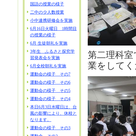
国語の授業の様子
二中の少人数授業
小中連携研修会を実施
6月16日火曜日 1時間目
の授業の様子
6月 生徒朝礼を実施
3年生 ふるさと探究学
第二理科室
習発表会を実施
業をしてく
6月全校朝礼を実施
運動会の様子 その7
運動会の様子 その6
運動会の様子 その5
運動会の様子 その4
本日6月3日水曜日は、台
風の影響により、休校と
なります。
運動会の様子 その3