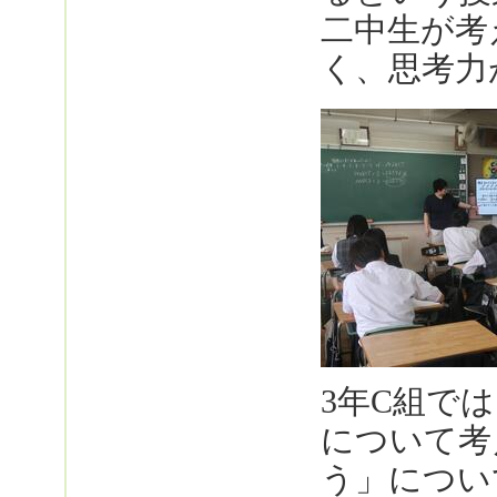
二中生が考
く、思考力
3年C組で
について考
う」につい