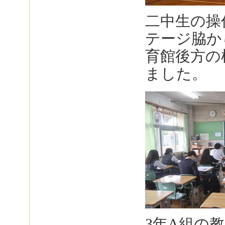
二中生の操
テージ脇か
育館後方の
ました。
3年A組の