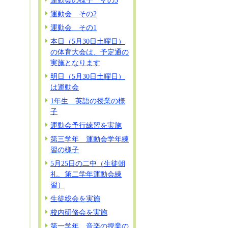
運動会の様子 その3
運動会 その2
運動会 その1
本日（5月30日土曜日）
の体育大会は、予定通の
実施となります
明日（5月30日土曜日）
は運動会
1年生 英語の授業の様
子
運動会予行練習を実施
第三学年 運動会学年練
習の様子
5月25日の二中（生徒朝
礼、第二学年運動会練
習）
生徒総会を実施
校内研修会を実施
第一学年 音楽の授業の