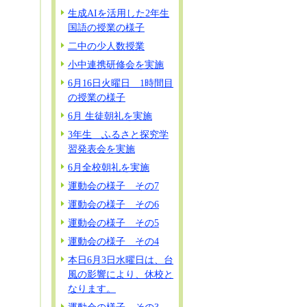
生成AIを活用した2年生
国語の授業の様子
二中の少人数授業
小中連携研修会を実施
6月16日火曜日 1時間目
の授業の様子
6月 生徒朝礼を実施
3年生 ふるさと探究学
習発表会を実施
6月全校朝礼を実施
運動会の様子 その7
運動会の様子 その6
運動会の様子 その5
運動会の様子 その4
本日6月3日水曜日は、台
風の影響により、休校と
なります。