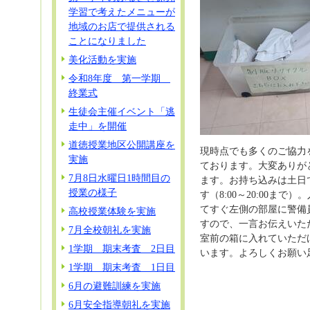
学習で考えたメニューが
地域のお店で提供される
ことになりました
美化活動を実施
令和8年度 第一学期
終業式
生徒会主催イベント「逃
走中」を開催
道徳授業地区公開講座を
現時点でも多くのご協力
実施
ております。大変ありが
7月8日水曜日1時間目の
ます。お持ち込みは土日
授業の様子
す（8:00～20:00まで）
てすぐ左側の部屋に警備
高校授業体験を実施
すので、一言お伝えいた
7月全校朝礼を実施
室前の箱に入れていただ
1学期 期末考査 2日目
います。よろしくお願い
1学期 期末考査 1日目
6月の避難訓練を実施
6月安全指導朝礼を実施