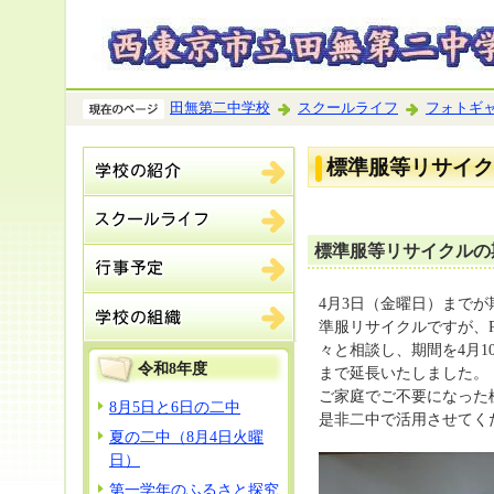
田無第二中学校
スクールライフ
フォトギ
標準服等リサイク
標準服等リサイクルの
4月3日（金曜日）までが
準服リサイクルですが、P
々と相談し、期間を4月1
令和8年度
まで延長いたしました。
ご家庭でご不要になった
8月5日と6日の二中
是非二中で活用させてく
夏の二中（8月4日火曜
日）
第一学年のふるさと探究