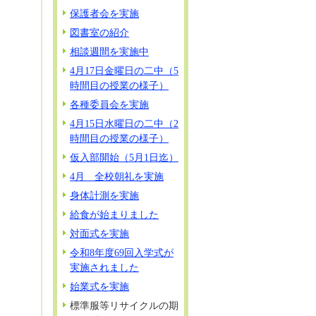
保護者会を実施
図書室の紹介
相談週間を実施中
4月17日金曜日の二中（5
時間目の授業の様子）
各種委員会を実施
4月15日水曜日の二中（2
時間目の授業の様子）
仮入部開始（5月1日迄）
4月 全校朝礼を実施
身体計測を実施
給食が始まりました
対面式を実施
令和8年度69回入学式が
実施されました
始業式を実施
標準服等リサイクルの期