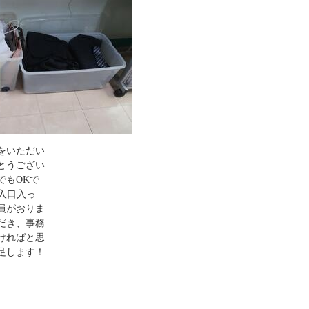
をいただい
とうござい
でもOKで
。入口入っ
員がおりま
だき、事務
ければと思
足します！