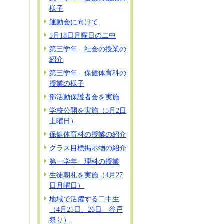
様子
運動会に向けて
5月18日月曜日の二中
第三学年 社会の授業の
紹介
第三学年 保健体育科の
授業の様子
部活動保護者会を実施
学校公開を実施（5月2日
土曜日）
保健体育科の授業の紹介
クラス目標掲示物の紹介
第一学年 理科の授業
生徒朝礼を実施（4月27
日月曜日）
地域で活躍する二中生
（4月25日、26日 谷戸
祭り）