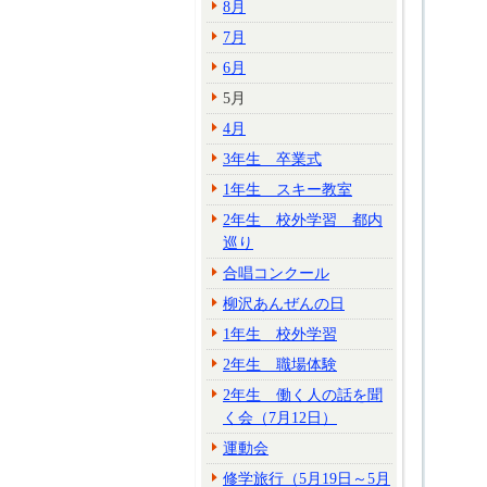
8月
7月
6月
5月
4月
3年生 卒業式
1年生 スキー教室
2年生 校外学習 都内
巡り
合唱コンクール
柳沢あんぜんの日
1年生 校外学習
2年生 職場体験
2年生 働く人の話を聞
く会（7月12日）
運動会
修学旅行（5月19日～5月