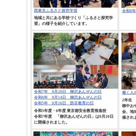
西東京ふるさと探究学習
令和8
地域と共にある学校づくり「ふるさと探究学
習」の様子を紹介しています。
令和7年 9月20日 柳沢あんぜんの日
働く人の
令和6年 9月14日 柳沢あんぜんの日
2年生
令和5年 9月16日 防災教育の日
柳中お
令和5年度・6年度 東京都安全教育推進校
会、地
令和7年度 「柳沢あんぜんの日」は9月20日
催され
に開催されました。