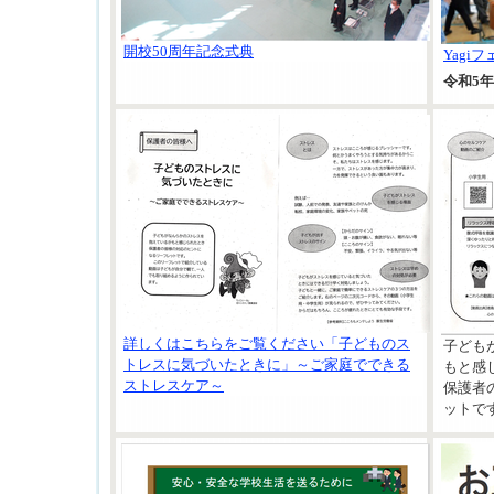
開校50周年記念式典
Yagi
令和5
詳しくはこちらをご覧ください「子どものス
子ども
トレスに気づいたときに」～ご家庭でできる
もと感
ストレスケア～
保護者
ットで