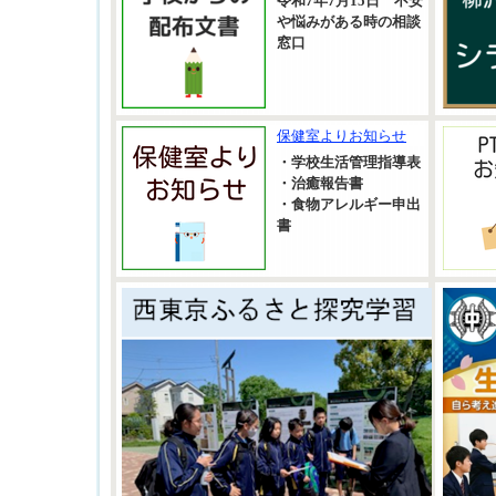
令和7年7月15日 不安
や悩みがある時の相談
窓口
保健室よりお知らせ
・学校生活管理指導表
・治癒報告書
・食物アレルギー申出
書