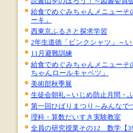
読書山をのぼろう！～図書委員
給食でめぐみちゃんメニューそ
ーキ」
西東京ふるさと探求学習
2年生道徳「ビンクシャツ」～い
11月避難訓練
給食でめぐみちゃんメニューそ
ちゃんロールキャベツ」
美術部秋季展
生徒会朝礼～いじめ防止月間・
第一回ひばりまつり～みんなで
理科・算数だいすき実験教室
全員の研究授業その12 数学【