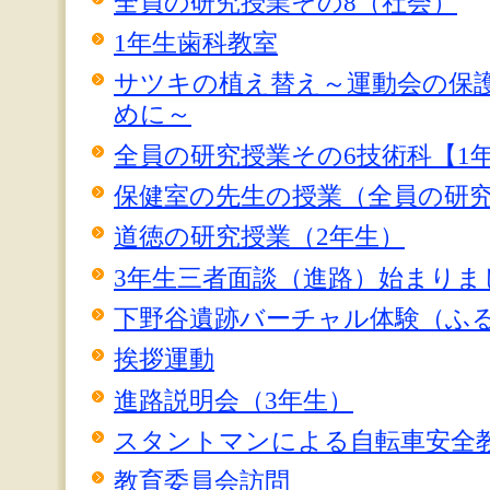
全員の研究授業その8（社会）
1年生歯科教室
サツキの植え替え～運動会の保
めに～
全員の研究授業その6技術科【1
保健室の先生の授業（全員の研究
道徳の研究授業（2年生）
3年生三者面談（進路）始まりま
下野谷遺跡バーチャル体験（ふ
挨拶運動
進路説明会（3年生）
スタントマンによる自転車安全
教育委員会訪問