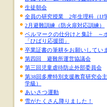
生徒朝会
全員の研究授業 2年生理科（IJ
2月避難訓練（防火扉対応訓練）
ベルマークの仕分けと集計 ～
「ひばり応援団」
卒業証書の筆耕をお願いしてい
第四回 避難所運営協議会
第三回児童虐待防止外部委員会
第38回多摩特別支援教育研究会主
学級）
あいさつ運動
雪がたくさん降りました！