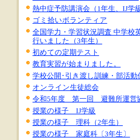
熱中症予防講演会（1年生、IJ学
ゴミ拾いボランティア
全国学力・学習状況調査 中学校
行いました（3年生）
初めての定期テスト
教育実習が始まりました。
学校公開･引き渡し訓練・部活動
オンライン生徒総会
令和5年度 第一回 避難所運営
授業の様子 IJ学級
授業の様子 理科（2年生）
授業の様子 家庭科〔3年生〕