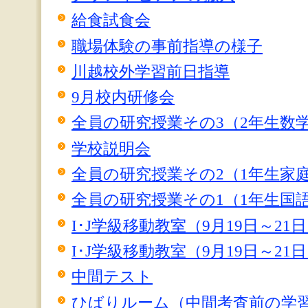
給食試食会
職場体験の事前指導の様子
川越校外学習前日指導
9月校内研修会
全員の研究授業その3（2年生数
学校説明会
全員の研究授業その2（1年生家
全員の研究授業その1（1年生国
I･J学級移動教室（9月19日～21
I･J学級移動教室（9月19日～21
中間テスト
ひばりルーム（中間考査前の学