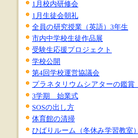
1月校内研修会
1月生徒会朝礼
全員の研究授業（英語）3年生
市内中学校生徒作品展
受験生応援プロジェクト
学校公開
第4回学校運営協議会
プラネタリウムシアターの鑑賞（1.
3学期 始業式
SOSの出し方
体育館の清掃
ひばりルーム（冬休み学習教室