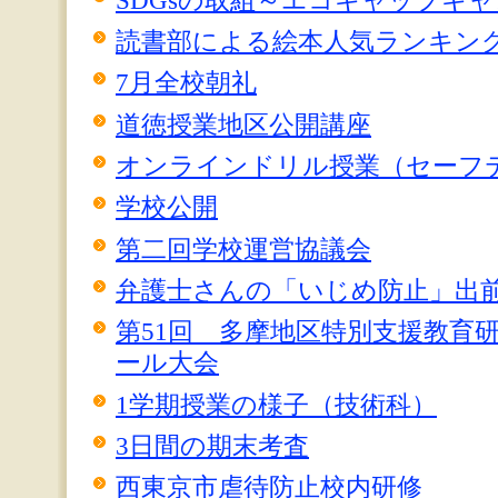
SDGsの取組～エコキャップキ
読書部による絵本人気ランキン
7月全校朝礼
道徳授業地区公開講座
オンラインドリル授業（セーフ
学校公開
第二回学校運営協議会
弁護士さんの「いじめ防止」出前
第51回 多摩地区特別支援教育
ール大会
1学期授業の様子（技術科）
3日間の期末考査
西東京市虐待防止校内研修