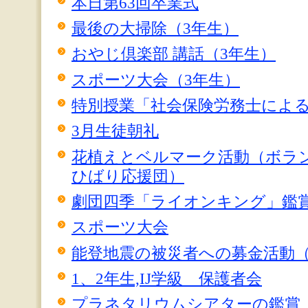
本日第63回卒業式
最後の大掃除（3年生）
おやじ倶楽部 講話（3年生）
スポーツ大会（3年生）
特別授業「社会保険労務士による
3月生徒朝礼
花植えとベルマーク活動（ボラ
ひばり応援団）
劇団四季「ライオンキング」鑑賞
スポーツ大会
能登地震の被災者への募金活動
1、2年生,IJ学級 保護者会
プラネタリウムシアターの鑑賞