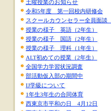
土曜授業のお知らせ
令和5年度 第一回校内研修会
スクールカウンセラー全員面談（
授業の様子 英語（2年生）
授業の様子 国語（2年生）
授業の様子 理科（1年生）
ALT初めての授業（2年生）
全国学力学習状況調査
部活動仮入部の期間中
IJ学級について
1年生3年生の合同体育
西東京市平和の日 4月12日