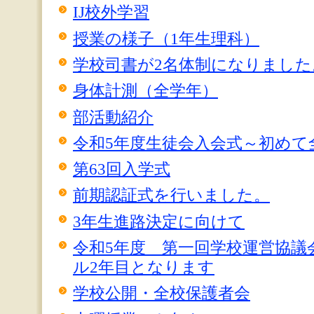
IJ校外学習
授業の様子（1年生理科）
学校司書が2名体制になりました
身体計測（全学年）
部活動紹介
令和5年度生徒会入会式～初めて
第63回入学式
前期認証式を行いました。
3年生進路決定に向けて
令和5年度 第一回学校運営協議
ル2年目となります
学校公開・全校保護者会