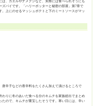
には、カエルやナメクジなど、実際には食べられそうにも
ーズパイです。「ハリーポッターと秘密の部屋」第7章で
す。上にのせるマッシュポテトと下のミートソースがマッ
、唐辛子などの香辛料をたくさん加えて漬けるところで
終わりに冬のあいだ食べる分のキムチを家族総出でまとめ
ったので、キムチが重宝したそうです。寒い日には、辛い