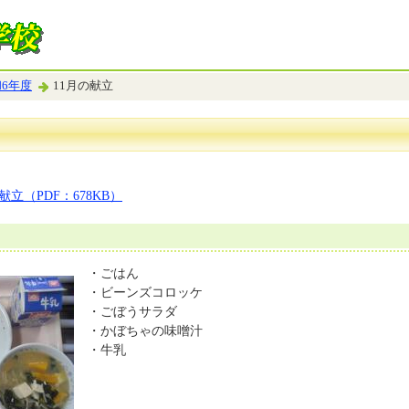
6年度
11月の献立
献立（PDF：678KB）
・ごはん
・ビーンズコロッケ
・ごぼうサラダ
・かぼちゃの味噌汁
・牛乳