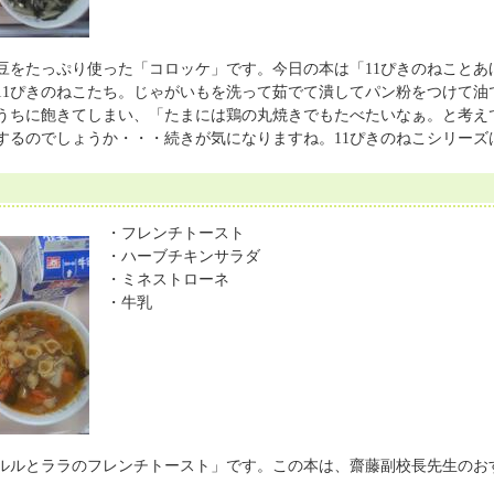
をたっぷり使った「コロッケ」です。今日の本は「11ぴきのねことあ
11ぴきのねこたち。じゃがいもを洗って茹でて潰してパン粉をつけて
うちに飽きてしまい、「たまには鶏の丸焼きでもたべたいなぁ。と考え
するのでしょうか・・・続きが気になりますね。11ぴきのねこシリー
・フレンチトースト
・ハーブチキンサラダ
・ミネストローネ
・牛乳
ルルとララのフレンチトースト」です。この本は、齋藤副校長先生のお