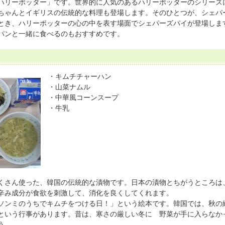
リーポッター」です。世界的に人気のあるハリーポッターのシリーズ
ちゃんとイギリスの伝統的な料理も登場します。そのひとつが、シェパ
とき、ハリーポッターの心の中を表す場面でシェパーズパイが登場しま
パンと一緒に食べるのもおすすめです。
・キムチチャーハン
・山菜ナムル
・中華風コーンスープ
・牛乳
さん使った、韓国の伝統的な漬物です。日本の漬物とちがうところは
辛み成分が食欲を刺激して、消化を良くしてくれます。
ソンミのうちでキムチをつける日！」という絵本です。韓国では、秋の
という行事があります。昔は、寒さの厳しい冬に 野菜が手に入らなか
う。