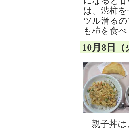
になると甘
は、渋柿を
ツル滑るの
も柿を食べ
10月8日
親子丼は