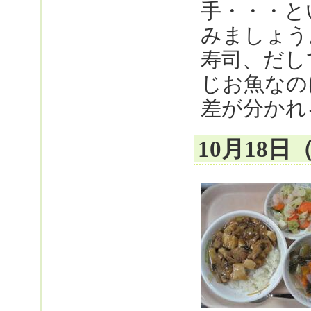
手・・・と
みましょう
寿司、だし
じお魚なの
差が分かれ
10月18