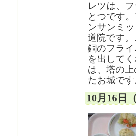
レツは、フ
とつです。
ンサンミッ
道院です。
銅のフライ
を出してく
は、塔の上
たお城です
10月16