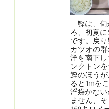
鰹は、旬が
ろ、初夏に
です。戻り
カツオの群
洋を南下し
ンクトンを
鰹のほうが
ると1mを
浮袋がない
ません。そ
160キロ