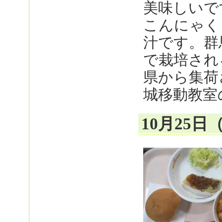
美味しいで
こんにゃく
汁です。群
で栽培され
県から集荷
城移動教室
10月25