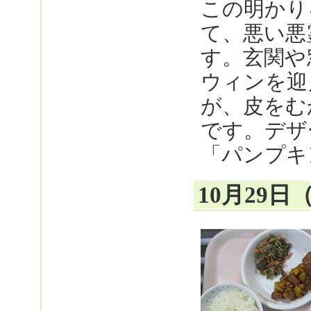
この明かり
て、悪い悪
す。玄関や
ウィンを迎
が、皮をむ
です。デザ
「パンプキ
10月29