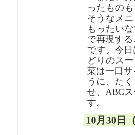
ったものも
そうなメニ
もったいな
で再現する
です。今日
どりのスー
菜は一口サ
うに、たく
せ、ABC
す。
10月30