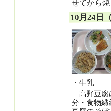
せてから焼
10月24
・牛乳
高野豆腐
分・食物繊