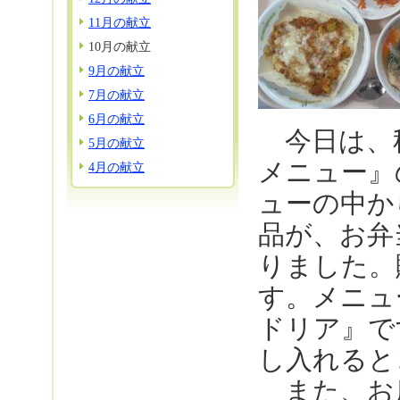
11月の献立
10月の献立
9月の献立
7月の献立
6月の献立
今日は、
5月の献立
メニュー』
4月の献立
ューの中か
品が、お弁
りました。販
す。メニュ
ドリア』で
し入れると
また、お