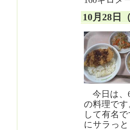
10月28
今日は、6
の料理です
して有名で
にサラっと