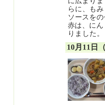
に広まりま
らに、もみ
ソースをの
赤は、にん
りました。
10月11