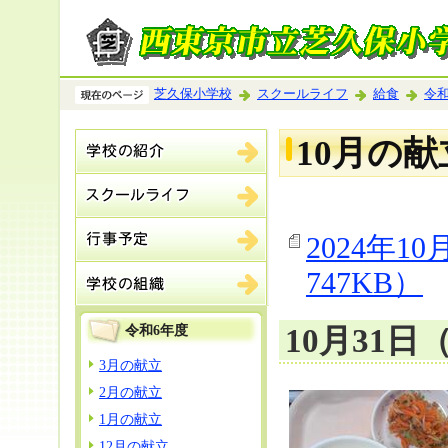
芝久保小学校
スクールライフ
給食
令和
10月の献
2024年
747KB）
令和6年度
10月31
3月の献立
2月の献立
1月の献立
12月の献立