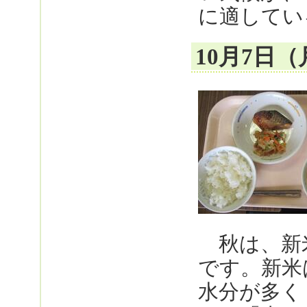
に適してい
10月7日
秋は、新
です。新米
水分が多く