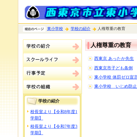
東小学校
学校の紹介
人権尊重の教育
人権尊重の教育
西東京 あったか先生
西東京市子ども条例
東小学校 体罰ゼロ宣
東小学校 いじめ防止
学校の紹介
校長室より【令和8年度1
学期】
校長室より【令和7年度3
学期】