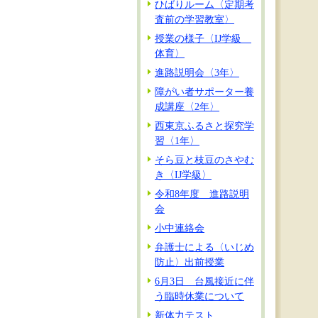
ひばりルーム〈定期考
査前の学習教室〉
授業の様子〈IJ学級
体育〉
進路説明会〈3年〉
障がい者サポーター養
成講座〈2年〉
西東京ふるさと探究学
習〈1年〉
そら豆と枝豆のさやむ
き〈IJ学級〉
令和8年度 進路説明
会
小中連絡会
弁護士による〈いじめ
防止〉出前授業
6月3日 台風接近に伴
う臨時休業について
新体力テスト