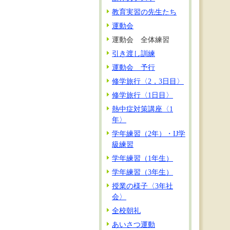
教育実習の先生たち
運動会
運動会 全体練習
引き渡し訓練
運動会 予行
修学旅行〈2，3日目〉
修学旅行〈1日目〉
熱中症対策講座〈1
年〉
学年練習（2年）・IJ学
級練習
学年練習（1年生）
学年練習（3年生）
授業の様子〈3年社
会〉
全校朝礼
あいさつ運動