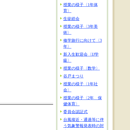
授業の様子〈1年体
育〉
生徒総会
授業の様子〈3年美
術〉
修学旅行に向けて〈3
年〉
新入生歓迎会〈IJ学
級〉
授業の様子〈数学〉
谷戸まつり
授業の様子〈1年社
会〉
授業の様子〈2年 保
健体育〉
委員会認証式
台風接近・通過等に伴
う気象警報発表時の対