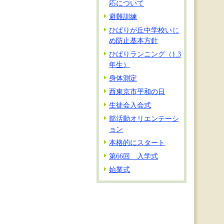
応について
避難訓練
ひばりが丘中学校いじ
め防止基本方針
ひばりランニング（1.3
年生）
身体測定
西東京市平和の日
生徒会入会式
部活動オリエンテーシ
ョン
本格的にスタート
第66回 入学式
始業式