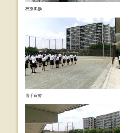
校旗掲揚
選手宣誓