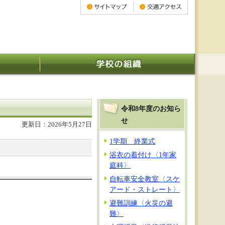
令和8年度のお知ら
せ
更新日：2026年5月27日
1学期 終業式
浴衣の着付け〈1年家
庭科〉
自転車安全教室〈スケ
アード・ストレート〉
避難訓練〈火災の避
難〉