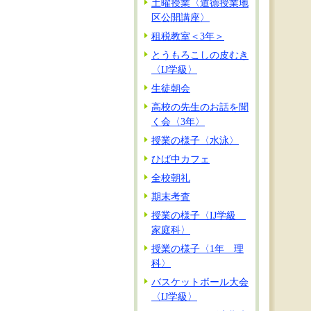
土曜授業〈道徳授業地
区公開講座〉
租税教室＜3年＞
とうもろこしの皮むき
〈IJ学級〉
生徒朝会
高校の先生のお話を聞
く会〈3年〉
授業の様子〈水泳〉
ひば中カフェ
全校朝礼
期末考査
授業の様子〈IJ学級
家庭科〉
授業の様子〈1年 理
科〉
バスケットボール大会
〈IJ学級〉