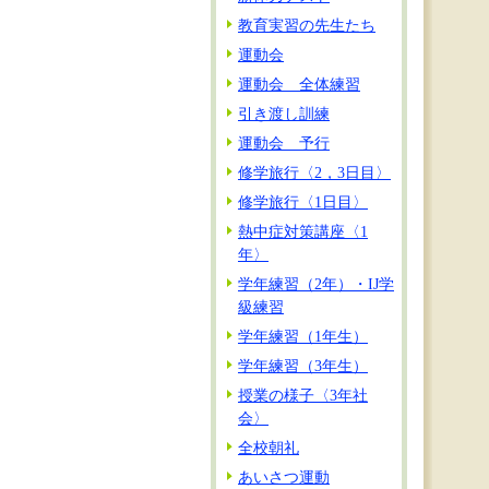
教育実習の先生たち
運動会
運動会 全体練習
引き渡し訓練
運動会 予行
修学旅行〈2，3日目〉
修学旅行〈1日目〉
熱中症対策講座〈1
年〉
学年練習（2年）・IJ学
級練習
学年練習（1年生）
学年練習（3年生）
授業の様子〈3年社
会〉
全校朝礼
あいさつ運動