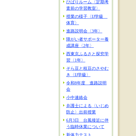
ひばりルーム〈定期考
査前の学習教室〉
授業の様子〈IJ学級
体育〉
進路説明会〈3年〉
障がい者サポーター養
成講座〈2年〉
西東京ふるさと探究学
習〈1年〉
そら豆と枝豆のさやむ
き〈IJ学級〉
令和8年度 進路説明
会
小中連絡会
弁護士による〈いじめ
防止〉出前授業
6月3日 台風接近に伴
う臨時休業について
新体力テスト