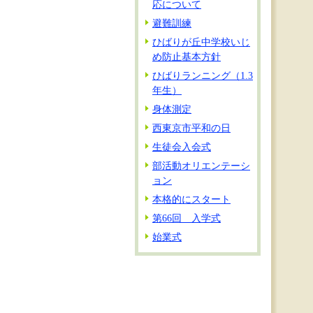
応について
避難訓練
ひばりが丘中学校いじ
め防止基本方針
ひばりランニング（1.3
年生）
身体測定
西東京市平和の日
生徒会入会式
部活動オリエンテーシ
ョン
本格的にスタート
第66回 入学式
始業式