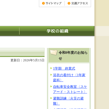
令和8年度のお知ら
せ
更新日：2026年5月15日
1学期 終業式
浴衣の着付け〈1年家
庭科〉
自転車安全教室〈スケ
アード・ストレート〉
避難訓練〈火災の避
難〉