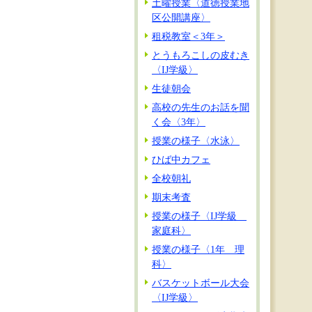
土曜授業〈道徳授業地
区公開講座〉
租税教室＜3年＞
とうもろこしの皮むき
〈IJ学級〉
生徒朝会
高校の先生のお話を聞
く会〈3年〉
授業の様子〈水泳〉
ひば中カフェ
全校朝礼
期末考査
授業の様子〈IJ学級
家庭科〉
授業の様子〈1年 理
科〉
バスケットボール大会
〈IJ学級〉