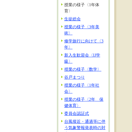
授業の様子〈1年体
育〉
生徒総会
授業の様子〈3年美
術〉
修学旅行に向けて〈3
年〉
新入生歓迎会〈IJ学
級〉
授業の様子〈数学〉
谷戸まつり
授業の様子〈1年社
会〉
授業の様子〈2年 保
健体育〉
委員会認証式
台風接近・通過等に伴
う気象警報発表時の対