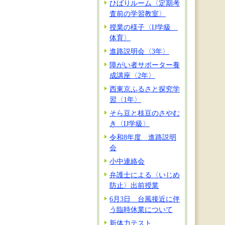
ひばりルーム〈定期考
査前の学習教室〉
授業の様子〈IJ学級
体育〉
進路説明会〈3年〉
障がい者サポーター養
成講座〈2年〉
西東京ふるさと探究学
習〈1年〉
そら豆と枝豆のさやむ
き〈IJ学級〉
令和8年度 進路説明
会
小中連絡会
弁護士による〈いじめ
防止〉出前授業
6月3日 台風接近に伴
う臨時休業について
新体力テスト