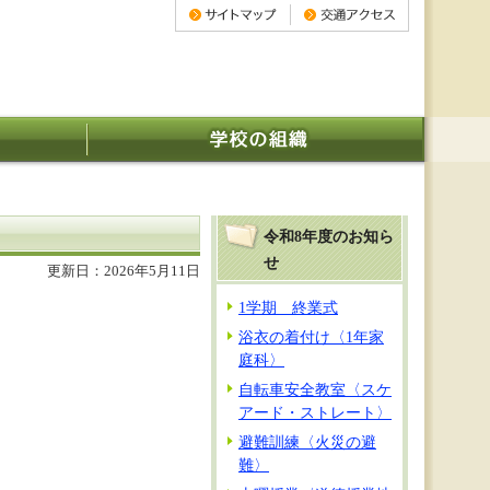
令和8年度のお知ら
せ
更新日：2026年5月11日
1学期 終業式
浴衣の着付け〈1年家
庭科〉
自転車安全教室〈スケ
アード・ストレート〉
避難訓練〈火災の避
難〉