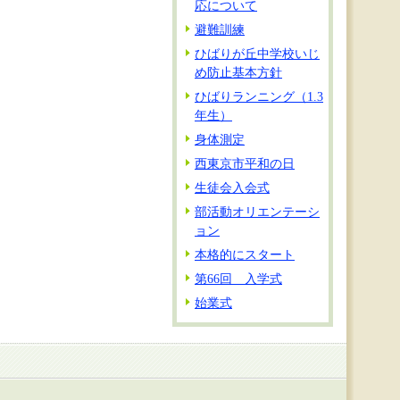
応について
避難訓練
ひばりが丘中学校いじ
め防止基本方針
ひばりランニング（1.3
年生）
身体測定
西東京市平和の日
生徒会入会式
部活動オリエンテーシ
ョン
本格的にスタート
第66回 入学式
始業式