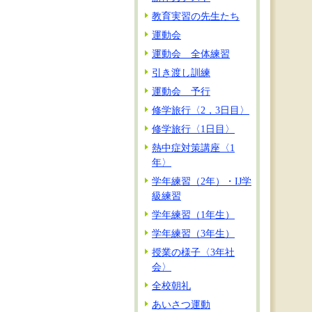
教育実習の先生たち
運動会
運動会 全体練習
引き渡し訓練
運動会 予行
修学旅行〈2，3日目〉
修学旅行〈1日目〉
熱中症対策講座〈1
年〉
学年練習（2年）・IJ学
級練習
学年練習（1年生）
学年練習（3年生）
授業の様子〈3年社
会〉
全校朝礼
あいさつ運動