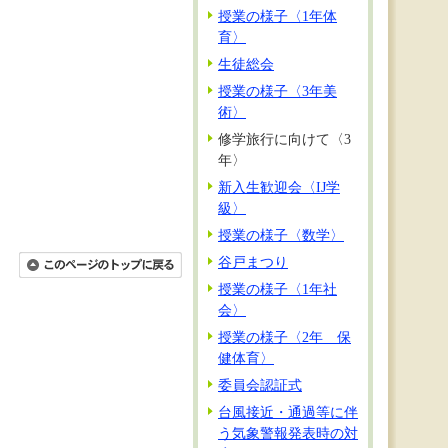
授業の様子〈1年体
育〉
生徒総会
授業の様子〈3年美
術〉
修学旅行に向けて〈3
年〉
新入生歓迎会〈IJ学
級〉
授業の様子〈数学〉
谷戸まつり
授業の様子〈1年社
会〉
授業の様子〈2年 保
健体育〉
委員会認証式
台風接近・通過等に伴
う気象警報発表時の対