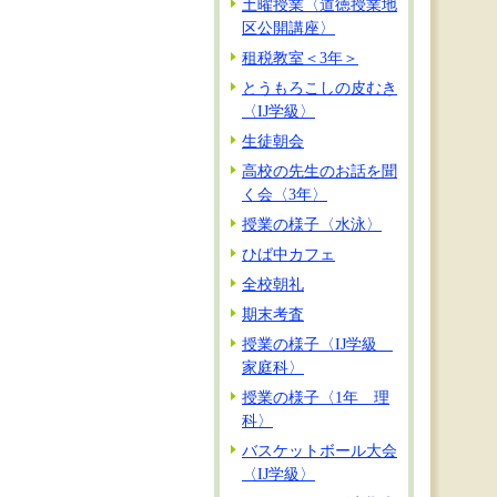
土曜授業〈道徳授業地
区公開講座〉
租税教室＜3年＞
とうもろこしの皮むき
〈IJ学級〉
生徒朝会
高校の先生のお話を聞
く会〈3年〉
授業の様子〈水泳〉
ひば中カフェ
全校朝礼
期末考査
授業の様子〈IJ学級
家庭科〉
授業の様子〈1年 理
科〉
バスケットボール大会
〈IJ学級〉