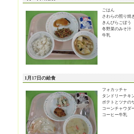
ごはん
さわらの照り焼
きんぴらごぼう
冬野菜のみそ汁
牛乳
1月17日の給食
フォカッチャ
タンドリーチキ
ポテトとツナの
コーンチャウダ
コーヒー牛乳