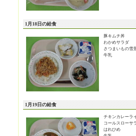
1月18日の給食
豚キムチ丼
わかめサラダ
さつまいもの雪
牛乳
1月19日の給食
チキンカレーラ
コールスローサ
はれひめ
牛乳