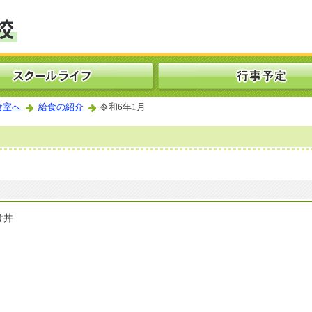
食室へ
給食の紹介
令和6年1月
け丼