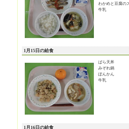
わかめと豆腐の
牛乳
1月15日の給食
ばら天丼
みぞれ鍋
ぽんかん
牛乳
1月16日の給食