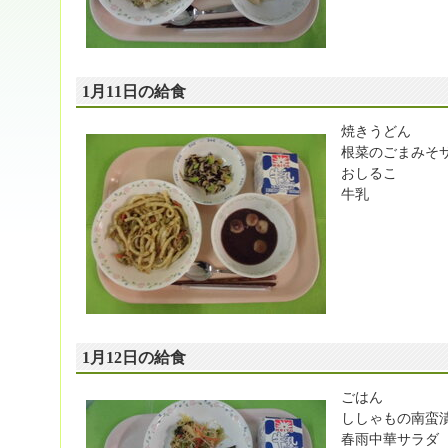
1月11日の給食
焼きうどん
根菜のごまみそ
おしるこ
牛乳
1月12日の給食
ごはん
ししゃもの南蛮
春雨中華サラダ