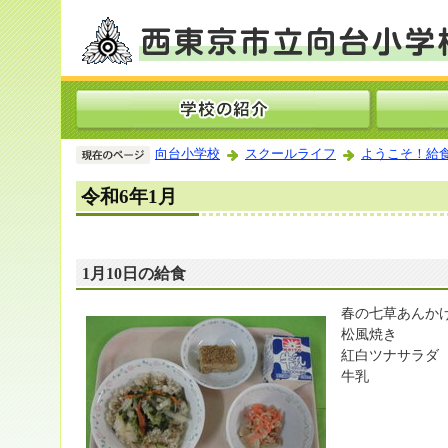
向台小学校
スクールライフ
ようこそ！給
令和6年1月
1月10日の給食
春の七草あんか
松風焼き
紅白ツナサラダ
牛乳