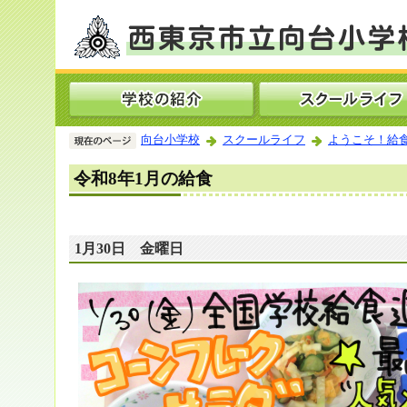
向台小学校
スクールライフ
ようこそ！給
令和8年1月の給食
1月30日 金曜日