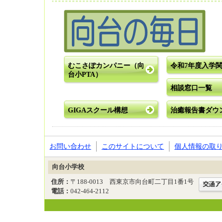
むこさぽカンパニー（向
令和7年度入学
台小PTA）
相談窓口一覧
GIGAスクール構想
治癒報告書ダウ
お問い合わせ
このサイトについて
個人情報の取
向台小学校
住所：
〒188-0013 西東京市向台町二丁目1番1号
電話：
042-464-2112