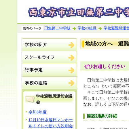
田無第二中学校
学校の組織
学校避難所運
地域の方へ 避難
ぜひお越しください
田無第二中学校は大規模
ところ?」という疑問や
そこで田無第二中学校避
学校避難所運営協議
画しました。ぜひこの機
会
なお、詳しくは下記の通
令和8年度
開設訓練の詳細
12月10日水曜日マンホー
ルトイレの使い方説明会