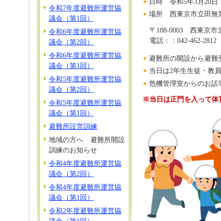
日時 令和5年3月20日
令和7年度避難所運営協
場所 西東京市立田無
議会（第1回）
〒188-0003 西東京
令和6年度避難所運営協
電話：：042-462-281
議会（第2回）
令和6年度避難所運営協
避難所の開設から避難
議会（第1回）
当日は2年生生徒・教
令和5年度避難所運営協
危機管理室からのお話
議会（第2回）
※当日は正門を入って体
令和5年度避難所運営協
議会（第1回）
避難所設営訓練
地域の方へ 避難所開設
訓練のお知らせ
令和4年度避難所運営協
議会（第2回）
令和4年度避難所運営協
議会（第1回）
令和2年度避難所運営協