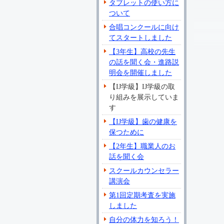
タブレットの使い方に
ついて
合唱コンクールに向け
てスタートしました
【3年生】高校の先生
の話を聞く会・進路説
明会を開催しました
【IJ学級】IJ学級の取
り組みを展示していま
す
【IJ学級】歯の健康を
保つために
【2年生】職業人のお
話を聞く会
スクールカウンセラー
講演会
第1回定期考査を実施
しました
自分の体力を知ろう！