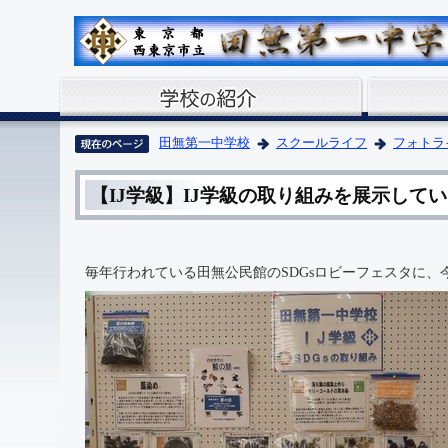
田無第一中学校
スクールライフ
フォトラ
【IJ学級】IJ学級の取り組みを展示して
毎年行われている田無公民館のSDGsロビーフェスタに、