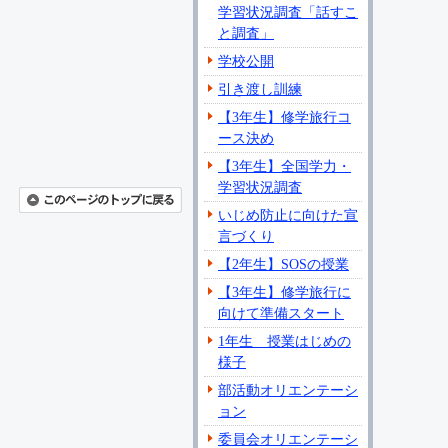
学習状況調査「話すこ
と調査」
学校公開
引き渡し訓練
【3年生】修学旅行コ
ース決め
【3年生】全国学力・
学習状況調査
いじめ防止に向けた宣
言づくり
【2年生】SOSの授業
【3年生】修学旅行に
向けて準備スタート
1年生 授業はじめの
様子
部活動オリエンテーシ
ョン
委員会オリエンテーシ