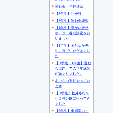
運動会 予行練習
【3年生】社会科
【3年生】運動会練習
【1年生】障がい者サ
ポーター養成講座を行
いました
【1年生】まちなか先
生に来ていただきまし
た
【IJ学級・1年生】運動
会に向けての学年練習
が始まりました。
あいさつ運動やってい
ます
【IJ学級】校外歩行で
小金井公園に行ってき
ました
【3年生】全国学力・