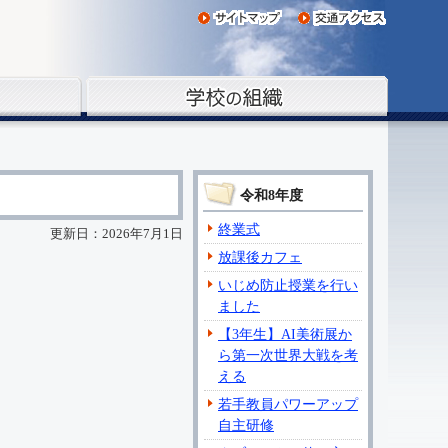
令和8年度
終業式
更新日：2026年7月1日
放課後カフェ
いじめ防止授業を行い
ました
【3年生】AI美術展か
ら第一次世界大戦を考
える
若手教員パワーアップ
自主研修