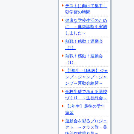
テストに向けて集中！
朝学習の時間
健康な学校生活のため
に ～健康診断を実施
しました～
熱戦！感動！運動会
（2）
熱戦！感動！運動会
（1）
【2年生・IJ学級】ジャ
ンプ・ジャンプ・ジャ
ンプ～運動会練習～
全校生徒で考える学校
づくり ～生徒総会～
【3年生】最後の学年
練習
運動会を彩るプロジェ
クト ～クラス旗・美
術部作成垂れ幕～