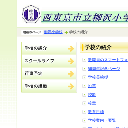
柳沢小学校
学校の紹介
学校の紹介
教職員のスマートフォ
50周年記念ページ
学校長挨拶
沿革
校歌
校章
教育目標
学校案内・要覧