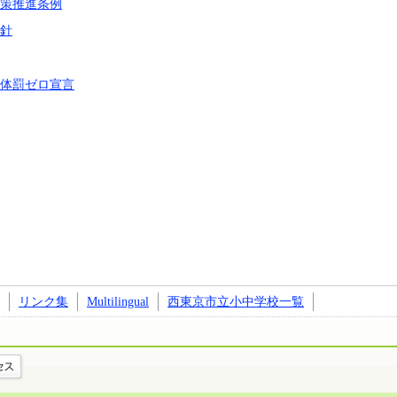
策推進条例
針
体罰ゼロ宣言
リンク集
Multilingual
西東京市立小中学校一覧