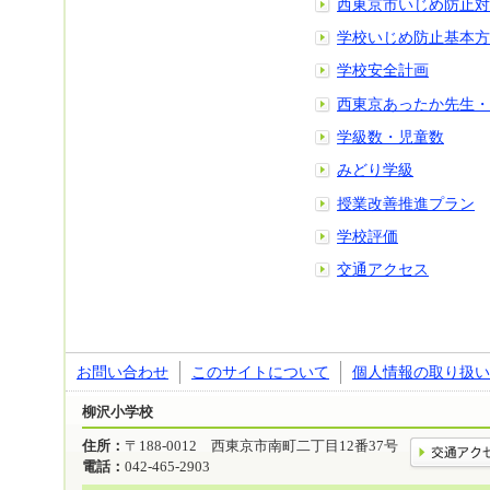
西東京市いじめ防止対
学校いじめ防止基本方
学校安全計画
西東京あったか先生・
学級数・児童数
みどり学級
授業改善推進プラン
学校評価
交通アクセス
お問い合わせ
このサイトについて
個人情報の取り扱い
柳沢小学校
住所：
〒188-0012 西東京市南町二丁目12番37号
電話：
042-465-2903