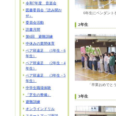
令和7年度 音楽会
図書委員会『読み聞か
6年生にペンダント
せ』
委員会活動
2年生
読書月間
第6回 避難訓練
中休みの業間体育
ペア班遠足 （1年生・6
年生）
ペア班遠足 （2年生・4
年生）
ペア班遠足 （3年生・5
年生）
「卒業おめでと
中学生職場体験
『芝生の整備』
3年生
避難訓練
オンラインドリル
スタートアップ面談