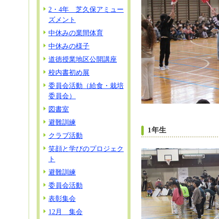
2・4年 芝久保アミュー
ズメント
中休みの業間体育
中休みの様子
道徳授業地区公開講座
校内書初め展
委員会活動（給食・栽培
委員会）
図書室
避難訓練
1年生
クラブ活動
笑顔と学びのプロジェク
ト
避難訓練
委員会活動
表彰集会
12月 集会