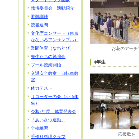
栽培委員会 活動紹介
避難訓練
読書週間
文化庁コンサート（東京
なないろアンサンブル）
業間体育（なわとび）
お花のアーチ
先生たちの勉強会
4年生
プール授業開始
交通安全教室・自転車教
室
体力テスト
リコーダーの会（3・5年
生）
令和7年度 体育発表会
「あいさつ運動」
全校練習
応援歌を
手作り料理クラブ