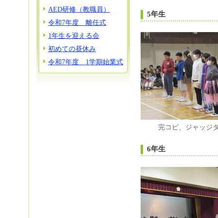
AED研修（教職員）
5年生
令和7年度 離任式
1年生を迎える会
初めての昼休み
令和7年度 1学期始業式
完コピ、ジャッジ
6年生