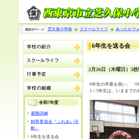
芝久保小学校
スクールライフ
あったかフ
6年生を送る会
2月26日（木曜日）3校
6年生の卒業を祝い、「
1～5年生は、いままで
令和7年度
避難訓練
飼育委員会『ふれあい活
動』
6年生を送る会