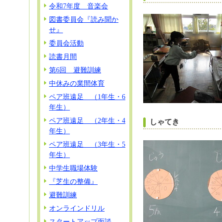
令和7年度 音楽会
図書委員会『読み聞か
せ』
委員会活動
読書月間
第6回 避難訓練
中休みの業間体育
ペア班遠足 （1年生・6
年生）
ペア班遠足 （2年生・4
しゃてき
年生）
ペア班遠足 （3年生・5
年生）
中学生職場体験
『芝生の整備』
避難訓練
オンラインドリル
スタートアップ面談