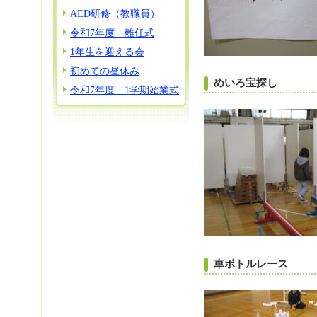
AED研修（教職員）
令和7年度 離任式
1年生を迎える会
初めての昼休み
めいろ宝探し
令和7年度 1学期始業式
車ボトルレース