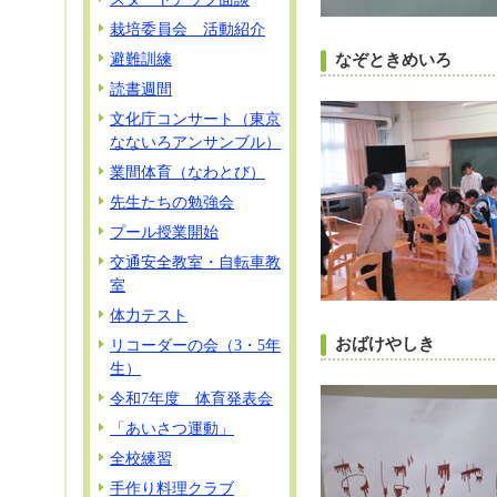
栽培委員会 活動紹介
避難訓練
なぞときめいろ
読書週間
文化庁コンサート（東京
なないろアンサンブル）
業間体育（なわとび）
先生たちの勉強会
プール授業開始
交通安全教室・自転車教
室
体力テスト
おばけやしき
リコーダーの会（3・5年
生）
令和7年度 体育発表会
「あいさつ運動」
全校練習
手作り料理クラブ