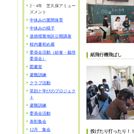
2・4年 芝久保アミュー
ズメント
中休みの業間体育
中休みの様子
道徳授業地区公開講座
校内書初め展
委員会活動（給食・栽培
紙飛行機飛ばし
委員会）
図書室
避難訓練
クラブ活動
笑顔と学びのプロジェク
ト
避難訓練
委員会活動
表彰集会
12月 集会
投げたり打ったり！