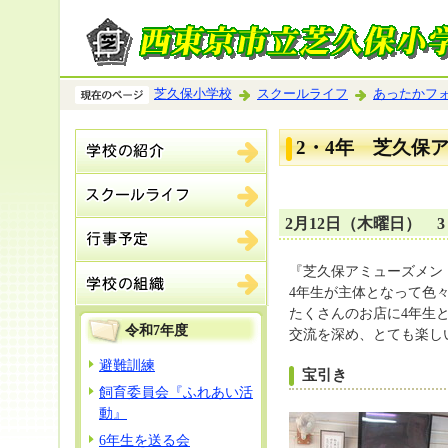
芝久保小学校
スクールライフ
あったかフ
2・4年 芝久保
2月12日（木曜日） 
『芝久保アミューズメン
4年生が主体となって色
たくさんのお店に4年生
令和7年度
交流を深め、とても楽し
避難訓練
宝引き
飼育委員会『ふれあい活
動』
6年生を送る会