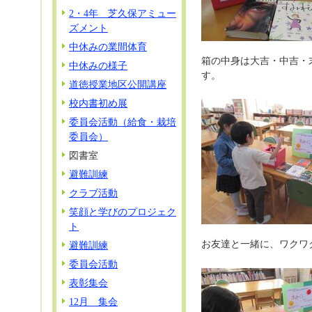
2・4年 芝久保アミュー
ズメント
中休みの業間体育
箱の中身は大吉・中吉・
中休みの様子
す。
道徳授業地区公開講座
校内書初め展
委員会活動（給食・栽培
委員会）
図書室
避難訓練
クラブ活動
笑顔と学びのプロジェク
ト
お友達と一緒に、ワクワ
避難訓練
委員会活動
表彰集会
12月 集会