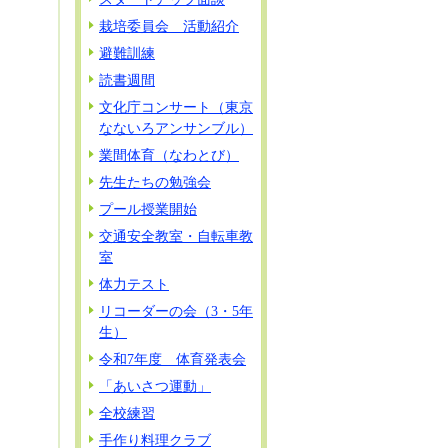
栽培委員会 活動紹介
避難訓練
読書週間
文化庁コンサート（東京
なないろアンサンブル）
業間体育（なわとび）
先生たちの勉強会
プール授業開始
交通安全教室・自転車教
室
体力テスト
リコーダーの会（3・5年
生）
令和7年度 体育発表会
「あいさつ運動」
全校練習
手作り料理クラブ