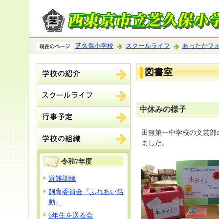
芝久保小学校
スクールライフ
あったかフ
図書室
中休みの様子
田無第一中学校の文芸部
ました。
令和7年度
避難訓練
飼育委員会『ふれあい活
動』
6年生を送る会