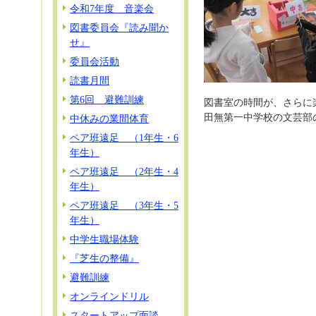
令和7年度 音楽会
図書委員会『読み聞か
せ』
委員会活動
読書月間
第6回 避難訓練
図書室の時間が、さらに
田無第一中学校の文芸部
中休みの業間体育
ペア班遠足 （1年生・6
年生）
ペア班遠足 （2年生・4
年生）
ペア班遠足 （3年生・5
年生）
中学生職場体験
『芝生の整備』
避難訓練
オンラインドリル
スタートアップ面談