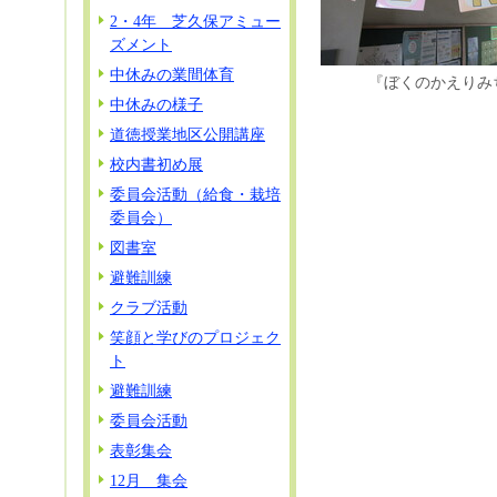
2・4年 芝久保アミュー
ズメント
中休みの業間体育
『ぼくのかえりみ
中休みの様子
道徳授業地区公開講座
校内書初め展
委員会活動（給食・栽培
委員会）
図書室
避難訓練
クラブ活動
笑顔と学びのプロジェク
ト
避難訓練
委員会活動
表彰集会
12月 集会