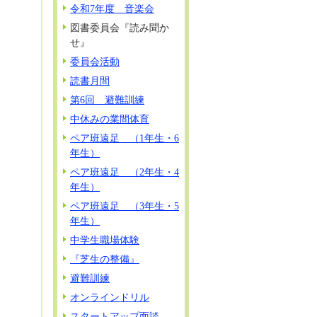
令和7年度 音楽会
図書委員会『読み聞か
せ』
委員会活動
読書月間
第6回 避難訓練
中休みの業間体育
ペア班遠足 （1年生・6
年生）
ペア班遠足 （2年生・4
年生）
ペア班遠足 （3年生・5
年生）
中学生職場体験
『芝生の整備』
避難訓練
オンラインドリル
スタートアップ面談