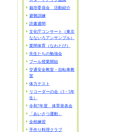
栽培委員会 活動紹介
避難訓練
読書週間
文化庁コンサート（東京
なないろアンサンブル）
業間体育（なわとび）
先生たちの勉強会
プール授業開始
交通安全教室・自転車教
室
体力テスト
リコーダーの会（3・5年
生）
令和7年度 体育発表会
「あいさつ運動」
全校練習
手作り料理クラブ