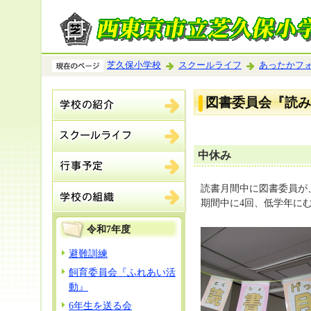
芝久保小学校
スクールライフ
あったかフ
図書委員会『読み
中休み
読書月間中に図書委員が
期間中に4回、低学年に
令和7年度
避難訓練
飼育委員会『ふれあい活
動』
6年生を送る会