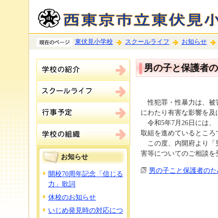
東伏見小学校
スクールライフ
お知らせ
男の子と保護者の
性犯罪・性暴力は、被害
にわたり有害な影響を及
令和5年7月26日には
取組を進めているところ
この度、内開府より「男
害等についてのご相談を
お知らせ
男の子こと保護者のた
開校70周年記念「信じる
力」歌詞
休校のお知らせ
いじめ発見時の対応につ