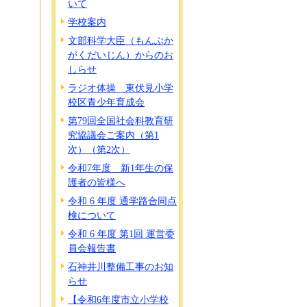
いて
学校案内
文部科学大臣（もんぶか
がくだいじん）からのお
しらせ
ラジオ体操 東伏見小学
校区青少年育成会
第79回全国社会科教育研
究協議会ご案内（第1
次）（第2次）
令和7年度 新1年生の保
護者の皆様へ
令和 6 年度 通学路合同点
検について
令和 6 年度 第1回 運営委
員会報告書
石神井川整備工事のお知
らせ
【令和6年度市立小学校