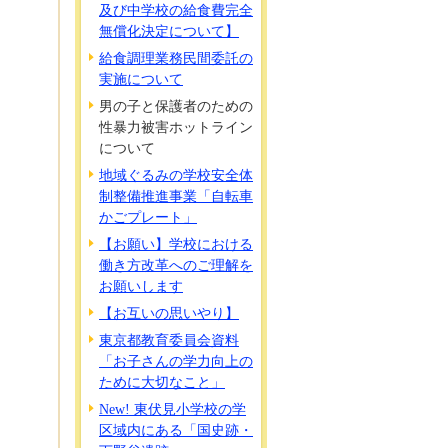
及び中学校の給食費完全
無償化決定について】
給食調理業務民間委託の
実施について
男の子と保護者のための
性暴力被害ホットライン
について
地域ぐるみの学校安全体
制整備推進事業「自転車
かごプレート」
【お願い】学校における
働き方改革へのご理解を
お願いします
【お互いの思いやり】
東京都教育委員会資料
「お子さんの学力向上の
ために大切なこと」
New! 東伏見小学校の学
区域内にある「国史跡・