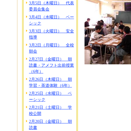
3月5日（木曜日） 代表
委員会集会
3月4日（水曜日） ベー
シック
3月3日（火曜日） 安全
指導
3月2日（月曜日） 全校
朝会
2月27日（金曜日） 朝
読書・アメフト出前授業
（6年）
2月26日（木曜日） 朝
学習・茶道体験（6年）
2月25日（水曜日） ベ
ーシック
2月21日（土曜日） 学
校公開
2月20日（金曜日） 朝
読書