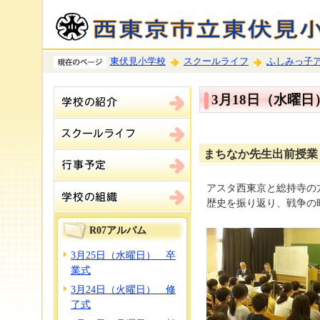
東伏見小学校
スクールライフ
ふしみっ子
3月18日（水曜
まちなか先生出前授業
アスタ西東京と総持寺の
歴史を振り返り、戦争の
R07アルバム
3月25日（水曜日） 卒
業式
3月24日（火曜日） 修
了式