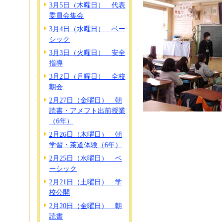
3月5日（木曜日） 代表
委員会集会
3月4日（水曜日） ベー
シック
3月3日（火曜日） 安全
指導
3月2日（月曜日） 全校
朝会
2月27日（金曜日） 朝
読書・アメフト出前授業
（6年）
2月26日（木曜日） 朝
学習・茶道体験（6年）
2月25日（水曜日） ベ
ーシック
2月21日（土曜日） 学
校公開
2月20日（金曜日） 朝
読書