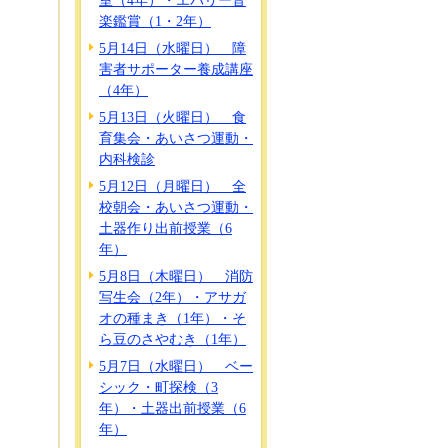
室（4年）・エバリー音
楽鑑賞（1・2年）
5月14日（水曜日） 障
害者サポーター養成講座
（4年）
5月13日（火曜日） 食
育集会・あいさつ運動・
内科検診
5月12日（月曜日） 全
校朝会・あいさつ運動・
土器作り出前授業（6
年）
5月8日（木曜日） 消防
写生会（2年）・アサガ
オの種まき（1年）・そ
ら豆のさやむき（1年）
5月7日（水曜日） ベー
シック・町探検（3
年）・土器出前授業（6
年）