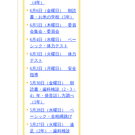
（4年）
6月6日（金曜日） 朝読
書・お米の学校（5年）
6月5日（木曜日） 委員
会集会・委員会
6月4日（水曜日） ベー
シック・体力テスト
6月3日（火曜日） 体力
テスト
6月2日（月曜日） 安全
指導
5月30日（金曜日） 朝
読書・歯科検診（2・3・
4）年・発音話し方調べ
（1年）
5月28日（水曜日） ベ
ーシック・全校縄跳び
5月27日（火曜日） 遠
足（2年）・歯科検診