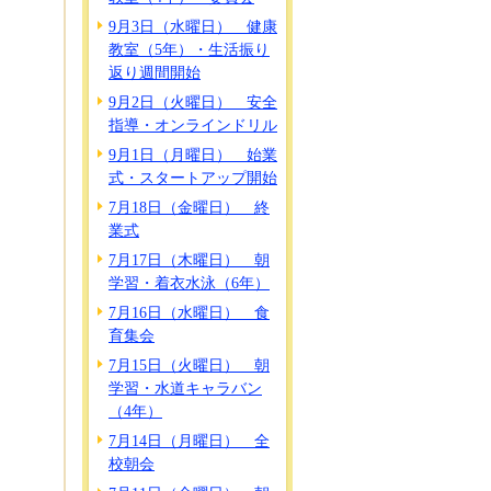
9月3日（水曜日） 健康
教室（5年）・生活振り
返り週間開始
9月2日（火曜日） 安全
指導・オンラインドリル
9月1日（月曜日） 始業
式・スタートアップ開始
7月18日（金曜日） 終
業式
7月17日（木曜日） 朝
学習・着衣水泳（6年）
7月16日（水曜日） 食
育集会
7月15日（火曜日） 朝
学習・水道キャラバン
（4年）
7月14日（月曜日） 全
校朝会