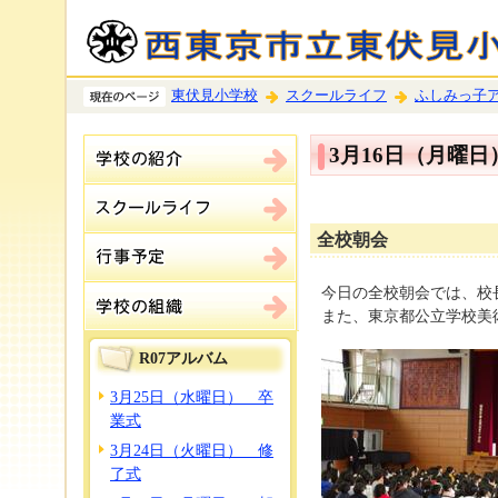
東伏見小学校
スクールライフ
ふしみっ子
3月16日（月曜
全校朝会
今日の全校朝会では、校
また、東京都公立学校美
R07アルバム
3月25日（水曜日） 卒
業式
3月24日（火曜日） 修
了式