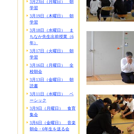
3月23日（月曜日） 朝
学習
3月19日（木曜日） 朝
学習
3月18日（水曜日） ま
ちなか先生出前授業（6
年）
3月17日（火曜日） 朝
学習
3月16日（月曜日） 全
校朝会
3月13日（金曜日） 朝
読書
3月11日（水曜日） ベ
ーシック
3月9日（月曜日） 食育
集会
3月6日（金曜日） 音楽
朝会・6年生を送る会