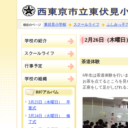
東伏見小学校
スクールライフ
ふしみっ子
2月26日（木曜
茶道体験
6年生は茶道体験を行い
お茶を点てるところを見
正座をして足がしびれる
R07アルバム
3月25日（水曜日） 卒
業式
3月24日（火曜日） 修
了式