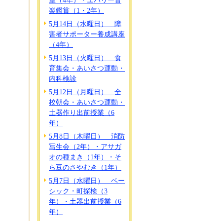
室（4年）・エバリー音
楽鑑賞（1・2年）
5月14日（水曜日） 障
害者サポーター養成講座
（4年）
5月13日（火曜日） 食
育集会・あいさつ運動・
内科検診
5月12日（月曜日） 全
校朝会・あいさつ運動・
土器作り出前授業（6
年）
5月8日（木曜日） 消防
写生会（2年）・アサガ
オの種まき（1年）・そ
ら豆のさやむき（1年）
5月7日（水曜日） ベー
シック・町探検（3
年）・土器出前授業（6
年）