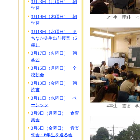
3月23日（月曜日） 朝
学習
3月19日（木曜日） 朝
3年生 理科 
学習
3月18日（水曜日） ま
ちなか先生出前授業（6
年）
3月17日（火曜日） 朝
学習
3月16日（月曜日） 全
校朝会
3月13日（金曜日） 朝
読書
3月11日（水曜日） ベ
ーシック
4年生 道徳 
3月9日（月曜日） 食育
集会
3月6日（金曜日） 音楽
朝会・6年生を送る会