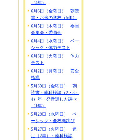
（4年）
6月6日（金曜日） 朝読
書・お米の学校（5年）
6月5日（木曜日） 委員
会集会・委員会
6月4日（水曜日） ベー
シック・体力テスト
6月3日（火曜日） 体力
テスト
6月2日（月曜日） 安全
指導
5月30日（金曜日） 朝
読書・歯科検診（2・3・
4）年・発音話し方調べ
（1年）
5月28日（水曜日） ベ
ーシック・全校縄跳び
5月27日（火曜日） 遠
足（2年）・歯科検診