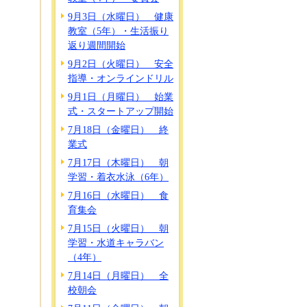
9月3日（水曜日） 健康
教室（5年）・生活振り
返り週間開始
9月2日（火曜日） 安全
指導・オンラインドリル
9月1日（月曜日） 始業
式・スタートアップ開始
7月18日（金曜日） 終
業式
7月17日（木曜日） 朝
学習・着衣水泳（6年）
7月16日（水曜日） 食
育集会
7月15日（火曜日） 朝
学習・水道キャラバン
（4年）
7月14日（月曜日） 全
校朝会