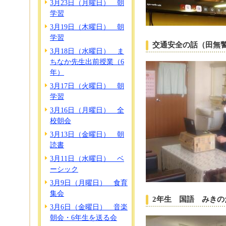
3月23日（月曜日） 朝
学習
3月19日（木曜日） 朝
学習
交通安全の話（田無
3月18日（水曜日） ま
ちなか先生出前授業（6
年）
3月17日（火曜日） 朝
学習
3月16日（月曜日） 全
校朝会
3月13日（金曜日） 朝
読書
3月11日（水曜日） ベ
ーシック
3月9日（月曜日） 食育
集会
2年生 国語 みきの
3月6日（金曜日） 音楽
朝会・6年生を送る会