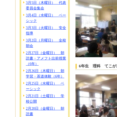
3月5日（木曜日） 代表
委員会集会
3月4日（水曜日） ベー
シック
3月3日（火曜日） 安全
指導
3月2日（月曜日） 全校
朝会
2月27日（金曜日） 朝
読書・アメフト出前授業
（6年）
6年生 理科 てこ
2月26日（木曜日） 朝
学習・茶道体験（6年）
2月25日（水曜日） ベ
ーシック
2月21日（土曜日） 学
校公開
2月20日（金曜日） 朝
読書