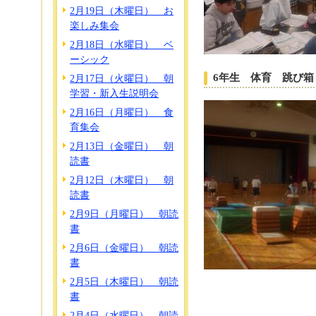
2月19日（木曜日） お
楽しみ集会
2月18日（水曜日） ベ
ーシック
6年生 体育 跳び箱
2月17日（火曜日） 朝
学習・新入生説明会
2月16日（月曜日） 食
育集会
2月13日（金曜日） 朝
読書
2月12日（木曜日） 朝
読書
2月9日（月曜日） 朝読
書
2月6日（金曜日） 朝読
書
2月5日（木曜日） 朝読
書
2月4日（水曜日） 朝読