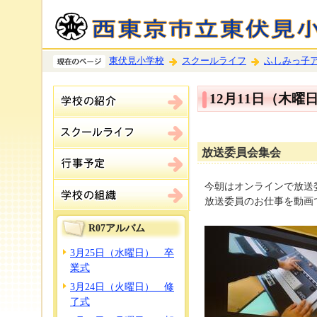
東伏見小学校
スクールライフ
ふしみっ子
12月11日（木
放送委員会集会
今朝はオンラインで放送
放送委員のお仕事を動画
R07アルバム
3月25日（水曜日） 卒
業式
3月24日（火曜日） 修
了式