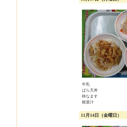
牛乳
ばら天丼
柿なます
根菜汁
11月14日（金曜日）