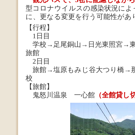
型コロナウイルスの感染状況によ
に、更なる変更を行う可能性があ
【行程】
1日目
学校→足尾銅山→日光東照宮→東
旅館
2日目
旅館→塩原もみじ谷大つり橋→
校
【旅館】
鬼怒川温泉 一心館
（全館貸し