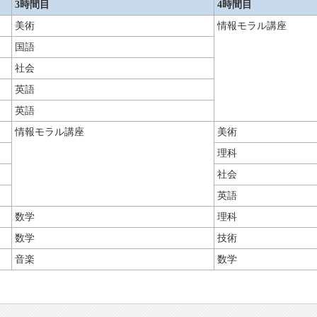
3時間目
4時間目
美術
情報モラル講座
国語
社会
英語
英語
情報モラル講座
美術
理科
社会
英語
数学
理科
数学
技術
音楽
数学