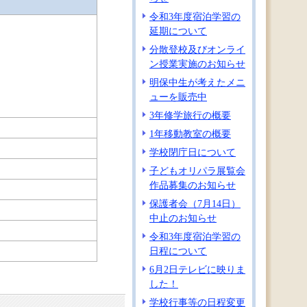
令和3年度宿泊学習の
延期について
分散登校及びオンライ
ン授業実施のお知らせ
明保中生が考えたメニ
ューを販売中
3年修学旅行の概要
1年移動教室の概要
学校閉庁日について
子どもオリパラ展覧会
作品募集のお知らせ
保護者会（7月14日）
中止のお知らせ
令和3年度宿泊学習の
日程について
6月2日テレビに映りま
した！
学校行事等の日程変更