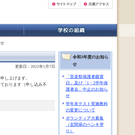
らせ
令和3年度のお知ら
せ
更新日：2022年1月7日
「音楽祭保護者鑑賞
い申し上げます。
日」及び「1・2学年保
しております（申し込み不
護者会」中止のお知ら
せ
学年末テスト実施教科
の変更について
ボランティア大募集
（玄関扉のペンキ塗
り）