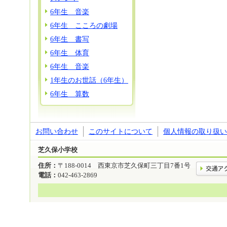
6年生 音楽
6年生 こころの劇場
6年生 書写
6年生 体育
6年生 音楽
1年生のお世話（6年生）
6年生 算数
お問い合わせ
このサイトについて
個人情報の取り扱い
芝久保小学校
住所：
〒188-0014 西東京市芝久保町三丁目7番1号
電話：
042-463-2869