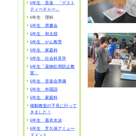
6年生 音楽 「ゲスト
ティーチャー」
6年生 理科
6年生 席書会
6年生 和太鼓
6年生 がん教育
6年生 家庭科
6年生 社会科見学
6年生「薬物乱用防止教
室」
6年生 音楽会準備
6年生 外国語
6年生 家庭科
移動教室の下見に行って
きました！
6年生 着衣水泳
6年生 芝久保アミュー
ズメント