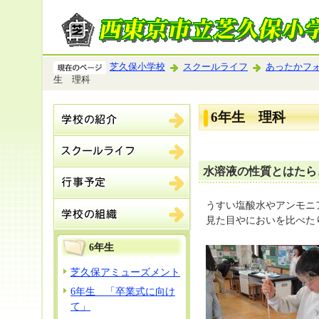
芝久保小学校
スクールライフ
あったかフ
生 理科
6年生 理科
水溶液の性質とはたら
うすい塩酸水やアンモニ
見た目やにおいを比べた
6年生
芝久保アミューズメント
6年生 「卒業式に向け
て」