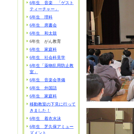
6年生 音楽 「ゲスト
ティーチャー」
6年生 理科
6年生 席書会
6年生 和太鼓
6年生 がん教育
6年生 家庭科
6年生 社会科見学
6年生「薬物乱用防止教
室」
6年生 音楽会準備
6年生 外国語
6年生 家庭科
移動教室の下見に行って
きました！
6年生 着衣水泳
6年生 芝久保アミュー
ズメント