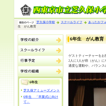
芝久保小学校
スクールライフ
あったかフ
生 がん教育
6年生 がん教育
ゲストティーチャーをお
2人に1人が癌（がん）
適度な運動や、バランス
6年生
芝久保アミューズメント
6年生 「卒業式に向け
て」