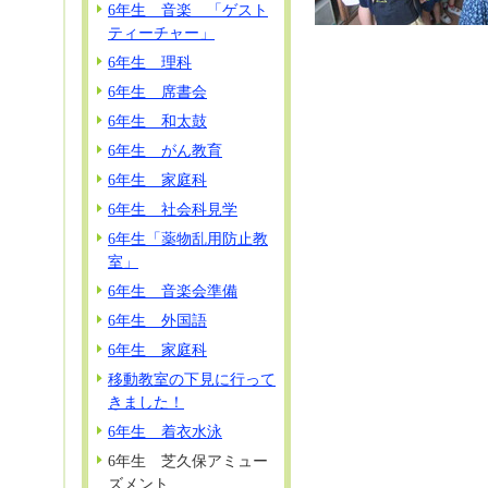
6年生 音楽 「ゲスト
ティーチャー」
6年生 理科
6年生 席書会
6年生 和太鼓
6年生 がん教育
6年生 家庭科
6年生 社会科見学
6年生「薬物乱用防止教
室」
6年生 音楽会準備
6年生 外国語
6年生 家庭科
移動教室の下見に行って
きました！
6年生 着衣水泳
6年生 芝久保アミュー
ズメント