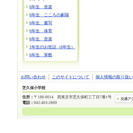
6年生 音楽
6年生 こころの劇場
6年生 書写
6年生 体育
6年生 音楽
1年生のお世話（6年生）
6年生 算数
お問い合わせ
このサイトについて
個人情報の取り扱い
芝久保小学校
住所：
〒188-0014 西東京市芝久保町三丁目7番1号
電話：
042-463-2869