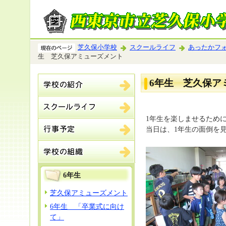
芝久保小学校
スクールライフ
あったかフ
生 芝久保アミューズメント
6年生 芝久保ア
1年生を楽しませるため
当日は、1年生の面倒を
6年生
芝久保アミューズメント
6年生 「卒業式に向け
て」