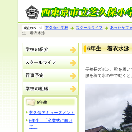
芝久保小学校
スクールライフ
あったかフ
生 着衣水泳
6年生 着衣水泳
長袖長ズボン、靴を履い
服を着て水の中で動くと
6年生
芝久保アミューズメント
6年生 「卒業式に向け
て」