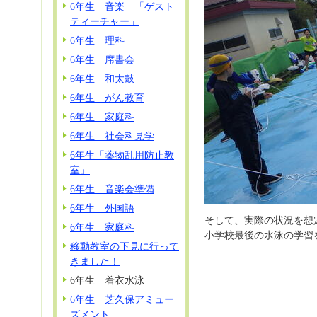
6年生 音楽 「ゲスト
ティーチャー」
6年生 理科
6年生 席書会
6年生 和太鼓
6年生 がん教育
6年生 家庭科
6年生 社会科見学
6年生「薬物乱用防止教
室」
6年生 音楽会準備
6年生 外国語
そして、実際の状況を想
6年生 家庭科
小学校最後の水泳の学習
移動教室の下見に行って
きました！
6年生 着衣水泳
6年生 芝久保アミュー
ズメント