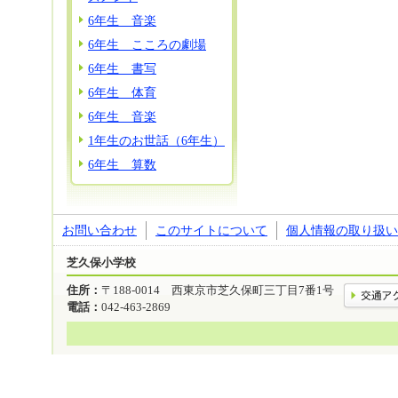
6年生 音楽
6年生 こころの劇場
6年生 書写
6年生 体育
6年生 音楽
1年生のお世話（6年生）
6年生 算数
お問い合わせ
このサイトについて
個人情報の取り扱い
芝久保小学校
住所：
〒188-0014 西東京市芝久保町三丁目7番1号
電話：
042-463-2869