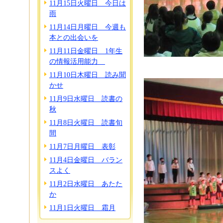
11月15日火曜日 今日は
雨
11月14日月曜日 今週も
本との出会いを
11月11日金曜日 1年生
の情報活用能力
11月10日木曜日 読み聞
かせ
11月9日水曜日 読書の
秋
11月8日火曜日 読書旬
間
11月7日月曜日 表彰
11月4日金曜日 バラン
スよく
11月2日水曜日 あたた
か
11月1日火曜日 霜月