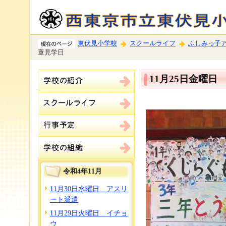
東伏見小学校
スクールライフ
ふしみっ子
童見学日
11月25日金曜
令和4年11月
11月30日水曜日 アスリ
ート派遣
11月29日火曜日 イチョ
ウ